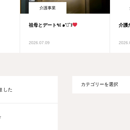
介護事業
祖母とデート٩꒰ ๑′◡͐`꒱
介護
2026.07.09
2026.
ました
号