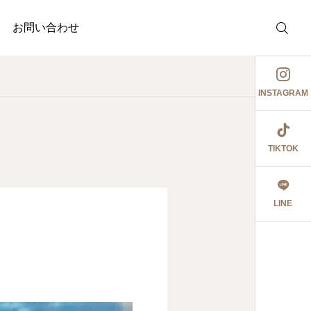
お問い合わせ
INSTAGRAM
TIKTOK
調剤薬局
介護事業
護事業
ジャガイモ記録③
祖母とデート٩꒰ ๑′◡͐`꒱
LINE
2026.06.08
食育ポスター6月号
切にし 豊かに尊厳ある自立
2026.07.14
2026.07.09
大阪市内に9店舗の調
うに支援いたします