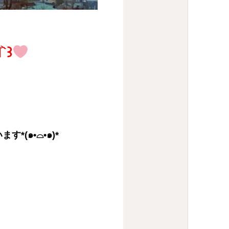
꒰ ๑′◡͐`꒱
(๑•⌓•๑)*