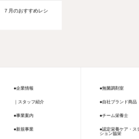
、７月のおすすめレシ
●企業情報
●無菌調剤室
｜スタッフ紹介
●自社ブランド商品
●事業案内
●チーム栄養士
●新規事業
●認定栄養ケア・ス
ション協栄