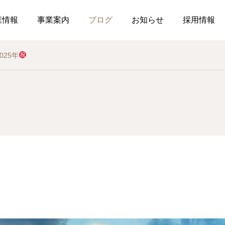
業情報
事業案内
ブログ
お知らせ
採用情報
2025年
お知らせ
社内行事
調剤薬局
介護事業
薬局
介
釣り部の活動
ぉ伊勢さん٩꒰ ๑′◡͐`꒱
2026.07.21
2026.07.01
食育ポスター7月号
介護だより7月号
コミュニケーションを大
2026.07.18
2026.07.18
局を運営しています
した在宅生活を送れるよ