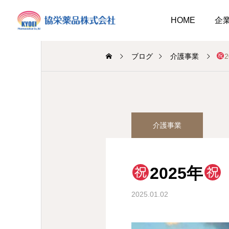
HOME
企
ブログ
介護事業
介護事業
総務のつぶやき
介護事業
業
調剤
介護だより8月号
作ってみました、７月の
2026.08.01
おすすめレシピ
2025年
介護だより8月号
 豊かに尊厳ある自立
2026.08.01
2026.07.25
大阪市内に9店舗の調剤薬
2025.01.02
支援いたします