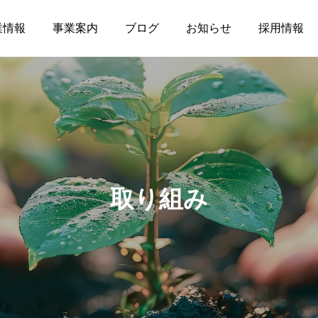
業情報
事業案内
ブログ
お知らせ
採用情報
お知らせ
社内行事
調剤薬局
介護事業
取り組み
薬局
介
釣り部の活動
ぉ伊勢さん٩꒰ ๑′◡͐`꒱
2026.07.21
2026.07.01
食育ポスター7月号
介護だより7月号
コミュニケーションを大
2026.07.18
2026.07.18
局を運営しています
した在宅生活を送れるよ