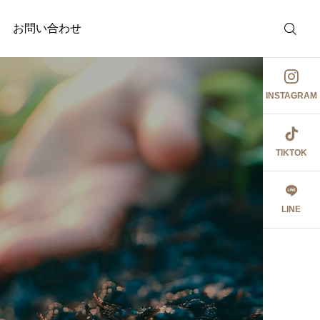
お問い合わせ
INSTAGRAM
TIKTOK
調剤薬局
介護事業
護事業
ジャガイモ記録③
祖母とデート٩꒰ ๑′◡͐`꒱
LINE
2026.06.08
食育ポスター6月号
切にし 豊かに尊厳ある自立
2026.07.14
2026.07.09
大阪市内に9店舗の調
うに支援いたします