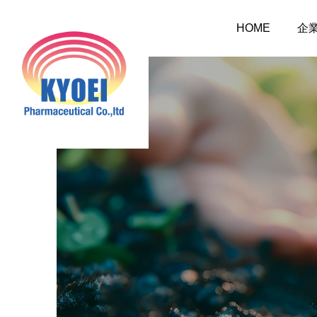
HOME
企
介護事業
総務のつぶやき
業
調剤
介護だより8月号
作ってみました、７月の
2026.08.01
おすすめレシピ
介護だより8月号
 豊かに尊厳ある自立
2026.08.01
2026.07.25
大阪市内に9店舗の調剤薬
支援いたします