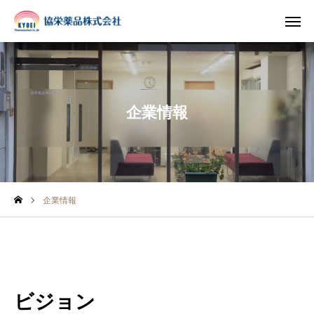
INSTAGRAM
TIKTOK
企業情報
LINE
HOME
企業情報
企業情報
事業案内
ブログ
ビジョン
お知らせ