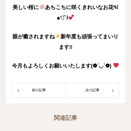
美しい桜に
あちこちに咲くきれいなお花٩꒰
๑′◡͐`꒱
眼が癒されますね
新年度も頑張ってまいり
ます‼
今月もよろしくお願いいたします(❁´◡`❁)
前の記事
次の記事
関連記事