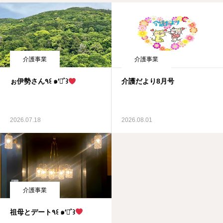
介護事業
介護事業
ぉ伊勢さん٩꒰ ๑′◡͐`꒱
介護だより8月号
2026.07.18
2026.08.01
介護事業
祖母とデート٩꒰ ๑′◡͐`꒱