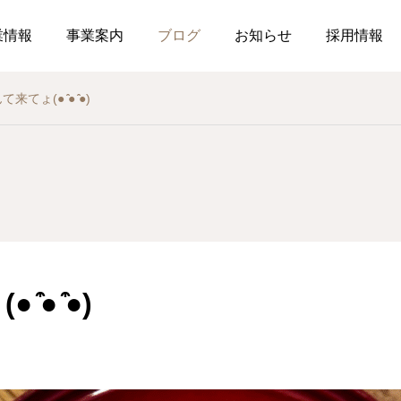
業情報
事業案内
ブログ
お知らせ
採用情報
来てょ(● ̍̑● ̍̑●)
お知らせ
社内行事
総務のつぶやき
調剤薬局
薬局
介
作ってみました、７月の
釣り部の活動
2026.07.21
2026.07.01
おすすめレシピ
● ̍̑●)
食育ポスター7月号
介護だより7月号
コミュニケーションを大
2026.07.25
2026.07.18
局を運営しています
した在宅生活を送れるよ