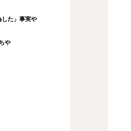
為した」事実や
ちや