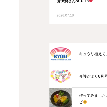
ぉ伊勢さん٩꒰ ๑′◡͐`꒱
2026.07.18
キュウリ植えて
介護だより8月
作ってみました
ピ