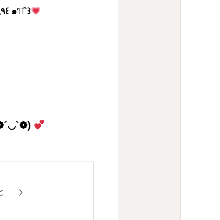
ね
٩꒰ ๑′◡͐`꒱
◡`❁)
と