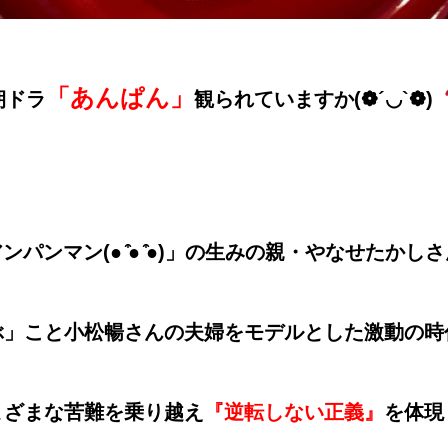
「あんぱん」
朝ドラ
観られていますか(❁´◡`❁)
ンパンマン(● ̍̑● ̍̑●)」の生みの親・やなせたかし
ぶ」こと小松暢さんの夫婦をモデルとした激動の時
まざまな苦難を乗り越え
『逆転しない正義』
を体現