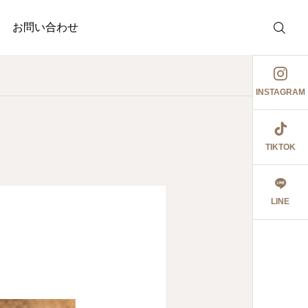
お問い合わせ
INSTAGRAM
TIKTOK
介護事業
調剤薬局
護事業
ぉ伊勢さん٩꒰ ๑′◡͐`꒱
ジャガイモ記録③
LINE
2026.06.08
食育ポスター6月号
切にし 豊かに尊厳ある自立
2026.07.18
2026.07.14
大阪市内に9店舗の調
うに支援いたします