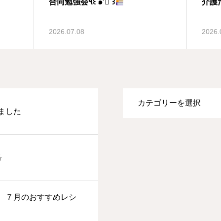
合同勉強会٩꒰ ๑′◡͐`꒱
介護
2026.07.08
2026.
ました
号
、７月のおすすめレシ