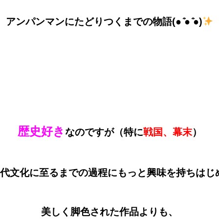
アンパンマンにたどりつくまでの物語(● ̍̑● ̍̑●)
歴史好き
なのですが（特に
戦国、幕末
）
近代文化に至るまでの過程に
もっと興味を持ちはじめ
美しく脚色された作品よりも、