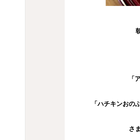
「ア
「ハチキンおの
さ