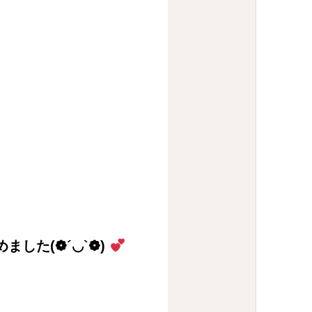
ました(❁´◡`❁)