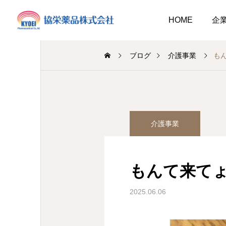
HOME
企
ブログ
介護事業
もんて
調剤薬局
介護事業
介護事業
業
調剤
キュウリ植えてました
介護だより8月号
2026.08.01
もんて来てょ(● ̍̑
介護だより8月号
 豊かに尊厳ある自立
2026.08.05
2026.08.01
大阪市内に9店舗の調剤薬
2025.06.06
支援いたします