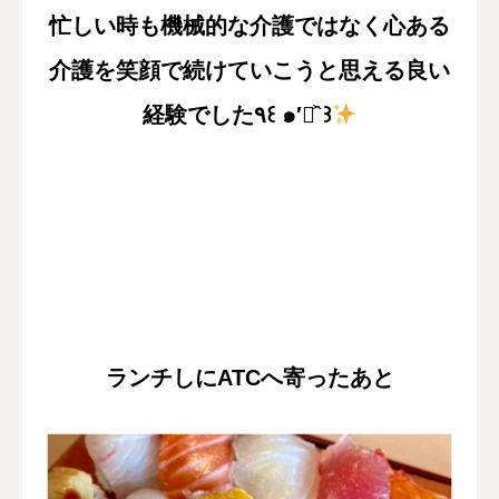
忙しい時も機械的な介護ではなく心ある
介護を笑顔で続けていこうと思える良い
経験でした٩꒰ ๑′◡͐`꒱
ランチしにATCへ寄ったあと