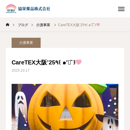
ブログ
介護事業
CareTEX大阪’25٩꒰ ๑′◡͐`꒱
INSTAGRAM
TIKTOK
介護事業
LINE
CareTEX大阪’25٩꒰ ๑′◡͐`꒱
HOME
2025.10.17
企業情報
事業案内
ブログ
お知らせ