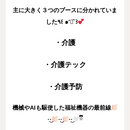
主に大きく３つのブースに分かれていま
した٩꒰ ๑′◡͐`꒱
・介護
・介護テック
・介護予防
機械やAIも駆使した福祉機器の最前線
·͜·
·͜·
·͜·
ྀི