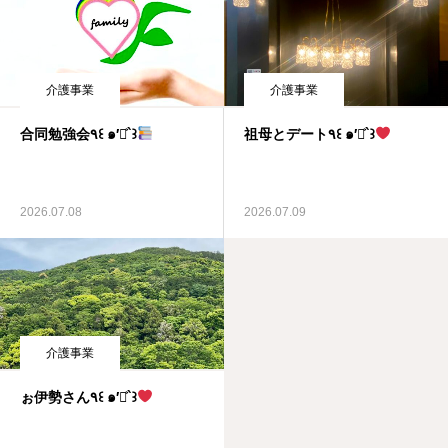
介護事業
介護事業
合同勉強会٩꒰ ๑′◡͐`꒱
祖母とデート٩꒰ ๑′◡͐`꒱
2026.07.08
2026.07.09
介護事業
ぉ伊勢さん٩꒰ ๑′◡͐`꒱