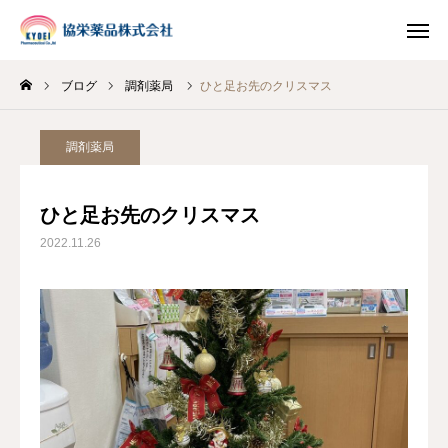
ブログ
調剤薬局
ひと足お先のクリスマス
INSTAGRAM
TIKTOK
調剤薬局
LINE
ひと足お先のクリスマス
HOME
2022.11.26
企業情報
事業案内
ブログ
お知らせ