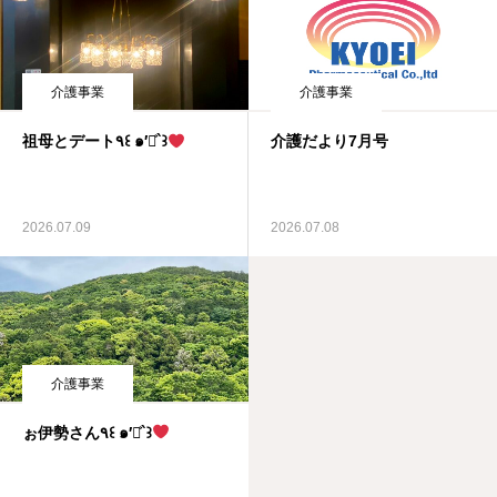
介護事業
介護事業
介護だより7月号
祖母とデート٩꒰ ๑′◡͐`꒱
2026.07.08
2026.07.09
介護事業
ぉ伊勢さん٩꒰ ๑′◡͐`꒱