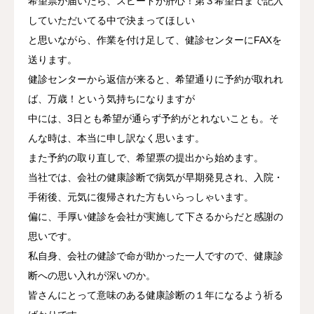
希望票が届いたら、スピードが肝心！第３希望日まで記入
していただいてる中で決まってほしい
と思いながら、作業を付け足して、健診センターにFAXを
送ります。
健診センターから返信が来ると、希望通りに予約が取れれ
ば、万歳！という気持ちになりますが
中には、3日とも希望が通らず予約がとれないことも。そ
んな時は、本当に申し訳なく思います。
また予約の取り直しで、希望票の提出から始めます。
当社では、会社の健康診断で病気が早期発見され、入院・
手術後、元気に復帰された方もいらっしゃいます。
偏に、手厚い健診を会社が実施して下さるからだと感謝の
思いです。
私自身、会社の健診で命が助かった一人ですので、健康診
断への思い入れが深いのか。
皆さんにとって意味のある健康診断の１年になるよう祈る