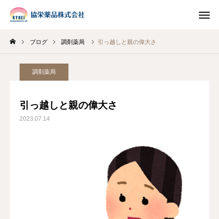
ブログ
調剤薬局
引っ越しと親の偉大さ
INSTAGRAM
TIKTOK
調剤薬局
LINE
引っ越しと親の偉大さ
HOME
2023.07.14
企業情報
事業案内
ブログ
お知らせ