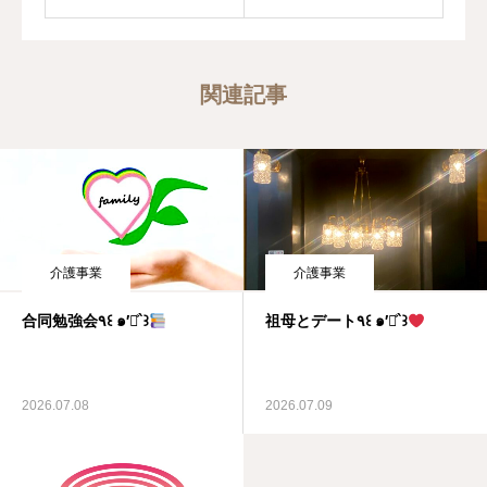
関連記事
介護事業
介護事業
合同勉強会٩꒰ ๑′◡͐`꒱
祖母とデート٩꒰ ๑′◡͐`꒱
2026.07.08
2026.07.09