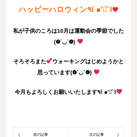
ハッピーハロウィン٩꒰ ๑′◡͐`꒱
私が子供のころは10月は運動会の季節でした
(❁´◡`❁)
そろそろまた
ウォーキングはじめようかと
思っています(❁´◡`❁)
今月もよろしくお願いいたします٩꒰ ๑′◡͐`꒱
前の記事
次の記事