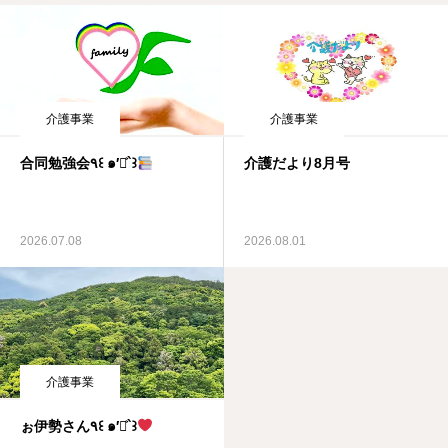
介護事業
介護事業
合同勉強会٩꒰ ๑′◡͐`꒱
介護だより8月号
2026.07.08
2026.08.01
介護事業
ぉ伊勢さん٩꒰ ๑′◡͐`꒱