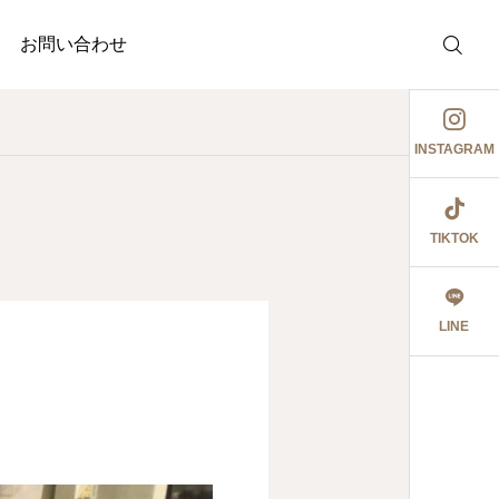
お問い合わせ
INSTAGRAM
TIKTOK
薬局
介護事業
護事業
の活動
ぉ伊勢さん٩꒰ ๑′◡͐`꒱
ジャ
LINE
2026.06.08
食育ポスター6月号
切にし 豊かに尊厳ある自立
18
2026.07.18
2026.0
大阪市内に9店舗の調
うに支援いたします