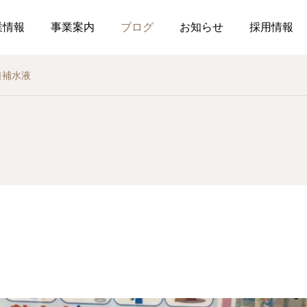
業情報
事業案内
ブログ
お知らせ
採用情報
口補水液
お知らせ
社内行事
業
総務のつぶやき
調剤
薬局
介
8月号
作ってみました、７月の
釣り部
2026.07.21
2026.07.01
おすすめレシピ
食育ポスター7月号
介護だより7月号
コミュニケーションを大
2026.07.25
2026.07.
局を運営しています
した在宅生活を送れるよ