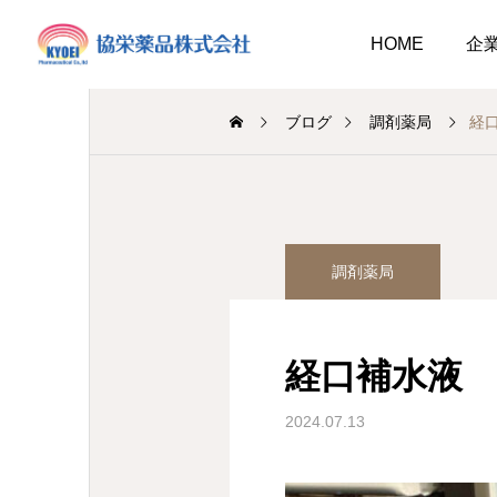
HOME
企
ブログ
調剤薬局
経
調剤薬局
介護事
調剤薬局
業
調剤
知らせ
キュウリ植えてました
介護だより
2026.08.01
経口補水液
介護だより8月号
 豊かに尊厳ある自立
2026.08.05
2026.08.01
大阪市内に9店舗の調剤薬
2024.07.13
支援いたします