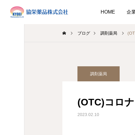
HOME
企
ブログ
調剤薬局
(
調剤薬局
介護事業
調剤薬局
業
調剤
キュウリ植えてました
介護だより8月号
2026.08.01
(OTC)コ
介護だより8月号
 豊かに尊厳ある自立
2026.08.05
2026.08.01
大阪市内に9店舗の調剤薬
2023.02.10
支援いたします