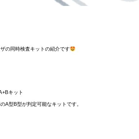
ンザの同時検査キットの紹介です
luA+Bキット
のA型B型が判定可能なキットです。