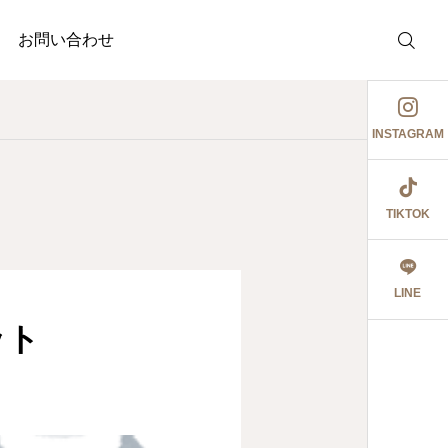
お問い合わせ
INSTAGRAM
TIKTOK
介護事業
調剤薬局
護事業
ぉ伊勢さん٩꒰ ๑′◡͐`꒱
ジャガイモ記録③
LINE
2026.06.08
ット
食育ポスター6月号
切にし 豊かに尊厳ある自立
2026.07.18
2026.07.14
大阪市内に9店舗の調
うに支援いたします