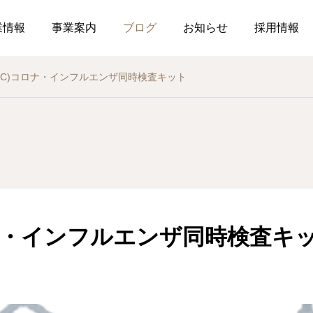
業情報
事業案内
ブログ
お知らせ
採用情報
OTC)コロナ・インフルエンザ同時検査キット
お知らせ
社内行事
総務のつぶやき
調剤薬局
薬局
介
作ってみました、７月の
釣り部の活動
2026.07.21
2026.07.01
おすすめレシピ
ロナ・インフルエンザ同時検査キ
食育ポスター7月号
介護だより7月号
コミュニケーションを大
2026.07.25
2026.07.18
局を運営しています
した在宅生活を送れるよ