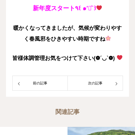
新年度スタート٩꒰ ๑′◡͐`꒱
暖かくなってきましたが、気候が変わりやす
く春風邪をひきやすい時期ですね
皆様体調管理お気をつけて下さい(❁´◡`❁)
前の記事
次の記事
関連記事