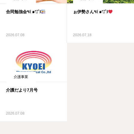
合同勉強会٩꒰ ๑′◡͐`꒱
ぉ伊勢さん٩꒰ ๑′◡͐`꒱
2026.07.08
2026.07.18
介護事業
介護だより7月号
2026.07.08