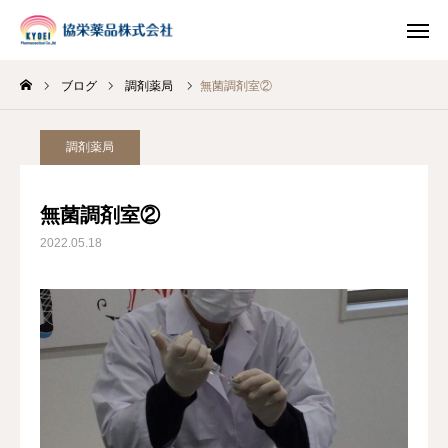
ブログ
調剤薬局
無菌調剤室②
INSTAGRAM
TIKTOK
調剤薬局
LINE
無菌調剤室②
HOME
2022.05.18
企業情報
事業案内
ブログ
お知らせ