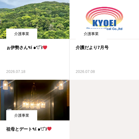
介護事業
介護事業
介護だより7月号
ぉ伊勢さん٩꒰ ๑′◡͐`꒱
2026.07.08
2026.07.18
介護事業
祖母とデート٩꒰ ๑′◡͐`꒱