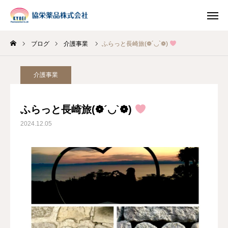
ブログ
介護事業
ふらっと長崎旅(❁´◡`❁)
INSTAGRAM
TIKTOK
介護事業
LINE
ふらっと長崎旅(❁´◡`❁)
HOME
2024.12.05
企業情報
事業案内
ブログ
お知らせ