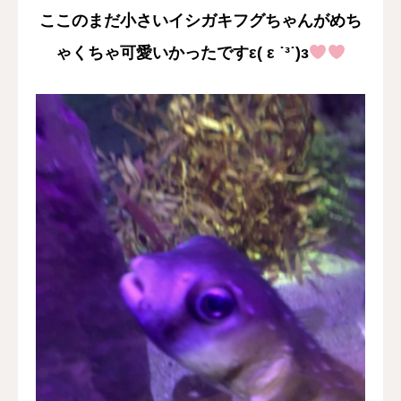
ここのまだ小さいイシガキフグちゃんがめち
ゃくちゃ可愛いかったですε( ε ˙³˙)з