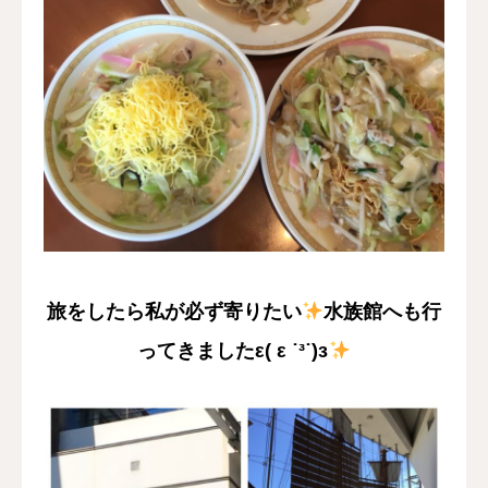
旅をしたら私が必ず寄りたい
水族館へも行
ってきましたε( ε ˙³˙)з