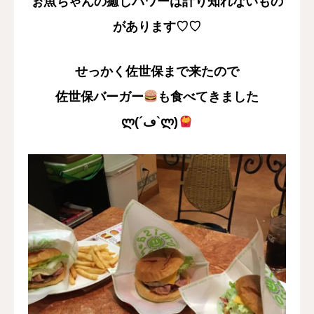
ぉ魚ちゃんの癒しパワーは計り知れないもの
があります♡♡
せっかく佐世保まで来たので
佐世保バーガー
も食べてきました
ლ(´ڡ`ლ)