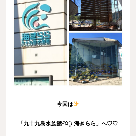
今回は
「九十九島水族館ᵕ̈✩︎⡱ 海きらら」へ♡♡