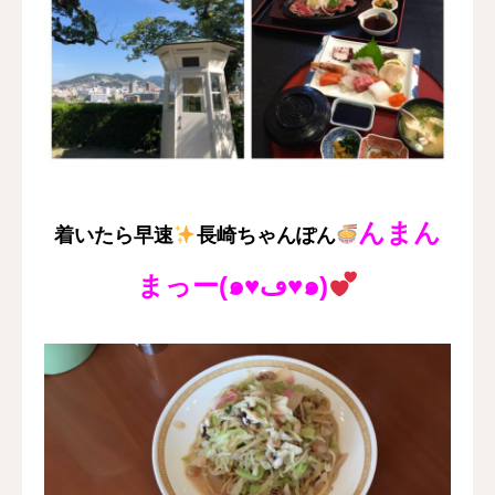
んまん
着いたら早速
長崎ちゃんぽん
まっー(๑♥ڡ♥๑)