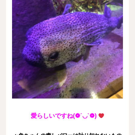
愛らしいですね(❁´◡`❁)