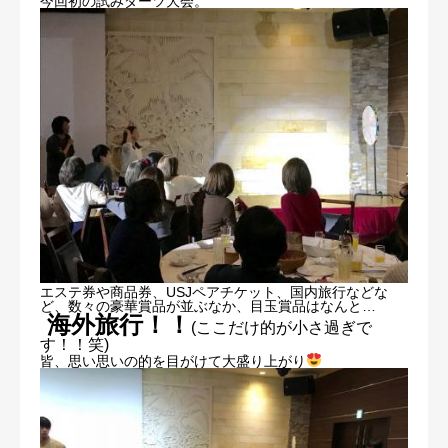
今回初の試みダーツ大会。
エステ券や商品券、USJペアチケット、国内旅行などな
ど、数々の豪華賞品が並ぶなか、目玉賞品はなんと…
海外旅行！！
(ここだけ的が小さ過ぎで
す！！笑)
皆、思い思いの的を目がけて大盛り上がり