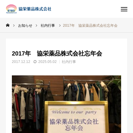
お知らせ
社内行事
2017年 協栄薬品株式会社忘年会
INSTAGRAM
TIKTOK
2017年 協栄薬品株式会社忘年会
LINE
2017.12.12
2025.05.02
社内行事
HOME
企業情報
事業案内
ブログ
お知らせ