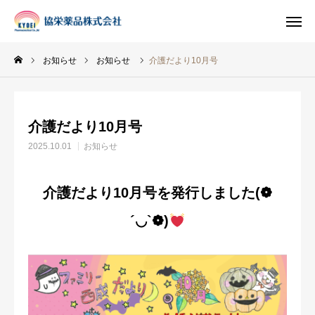
お知らせ
お知らせ
介護だより10月号
INSTAGRAM
TIKTOK
介護だより10月号
LINE
2025.10.01
お知らせ
HOME
介護だより10月号を発行しました
(❁
企業情報
´◡`❁)
事業案内
ブログ
お知らせ