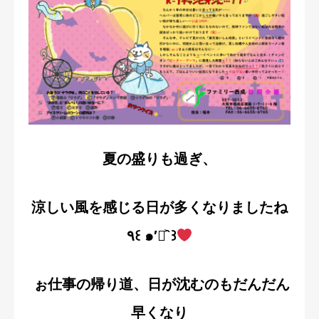
採用情報
お問い合わせ
夏の盛りも過ぎ、
涼しい風を感じる日が多くなりましたね
٩꒰ ๑′◡͐`꒱
ぉ仕事の帰り道、日が沈むのもだんだん
早くなり