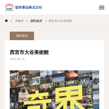
ブログ
調剤薬局
西宮市大谷美術館
INSTAGRAM
TIKTOK
調剤薬局
LINE
西宮市大谷美術館
HOME
2022.06.16
企業情報
事業案内
ブログ
お知らせ