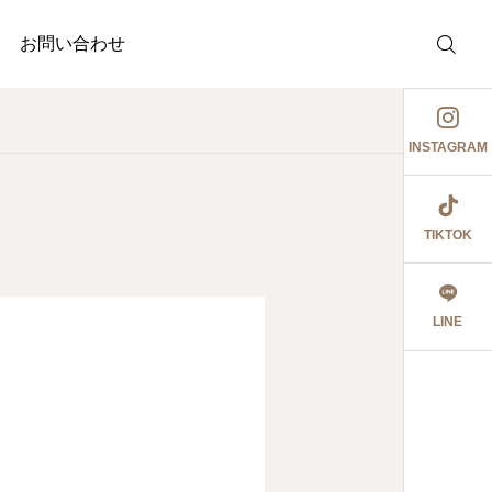
お問い合わせ
INSTAGRAM
TIKTOK
介護事業
調剤薬局
護事業
ぉ伊勢さん٩꒰ ๑′◡͐`꒱
ジャガイモ記録③
LINE
2026.06.08
食育ポスター6月号
切にし 豊かに尊厳ある自立
2026.07.18
2026.07.14
大阪市内に9店舗の調
うに支援いたします