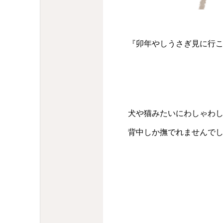
『卯年やしうさぎ見に行
犬や猫みたいにわしゃわ
背中しか撫でれませんで