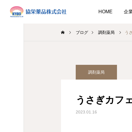
HOME
企
ブログ
調剤薬局
う
調剤薬局
介護事業
調剤薬局
業
調剤
キュウリ植えてました
介護だより8月号
2026.08.01
うさぎカフ
介護だより8月号
 豊かに尊厳ある自立
2026.08.05
2026.08.01
大阪市内に9店舗の調剤薬
2023.01.16
支援いたします