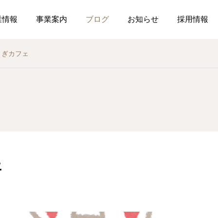
業情報
事業案内
ブログ
お知らせ
採用情報
さぎカフェ
お知らせ
社内行事
総務のつぶやき
調剤薬局
薬局
介
作ってみました、７月の
釣り部の活動
2026.07.21
2026.07.01
おすすめレシピ
ェ
食育ポスター7月号
介護だより7月号
コミュニケーションを大
2026.07.25
2026.07.18
局を運営しています
した在宅生活を送れるよ