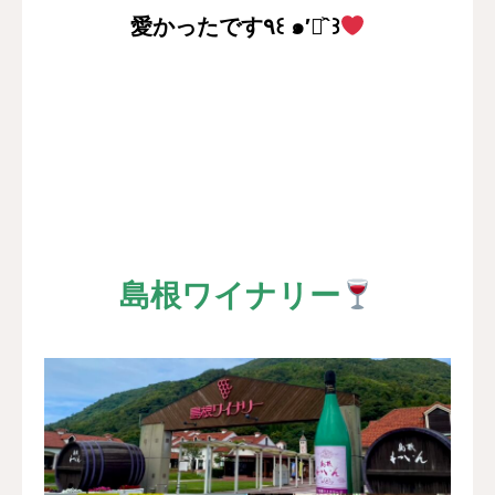
愛かったです٩꒰ ๑′◡͐`꒱
島根ワイナリー