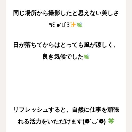
同じ場所から撮影したと思えない美しさ
٩꒰ ๑′◡͐`꒱
日が落ちてからはとっても風が涼しく、
良き気候でした
リフレッシュすると、自然に仕事を頑張
れる活力をいただけます(❁´◡`❁)