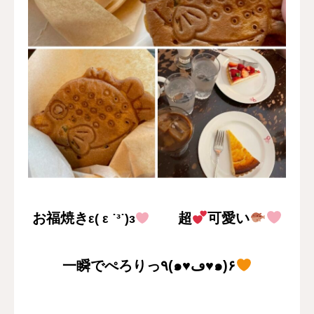
お福焼き
超
可愛い
ε( ε ˙³˙)з
一瞬でぺろりっ٩(๑♥ڡ♥๑)۶