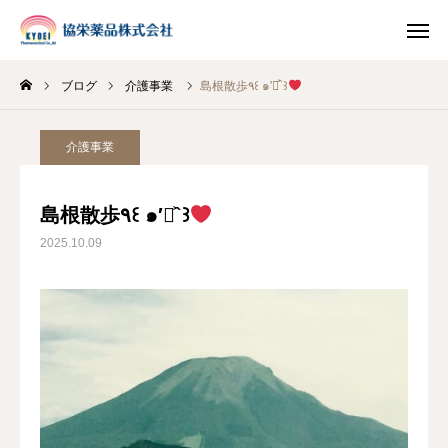
ブログ
介護事業
島根散歩٩꒰ ๑′◡͐`꒱
INSTAGRAM
TIKTOK
介護事業
LINE
島根散歩٩꒰ ๑′◡͐`꒱
HOME
2025.10.09
企業情報
事業案内
ブログ
お知らせ