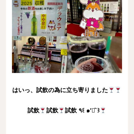
はいっ、試飲の為に立ち寄りました
試飲
試飲
試飲 ٩꒰ ๑′◡͐`꒱