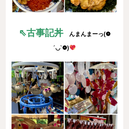
⇖古事記丼
んまんまーっ(❁
´◡`❁)