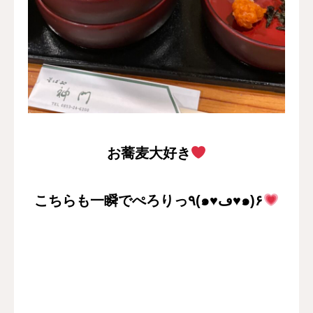
お蕎麦大好き
こちらも一瞬でぺろりっ٩(๑♥ڡ♥๑)۶