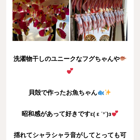
洗濯物干しのユニークなフグちゃんや
貝殻で作ったお魚ちゃん
昭和感があって好きです
ε( ε ˙³˙)з
揺れてシャラシャラ音がしてとっても可