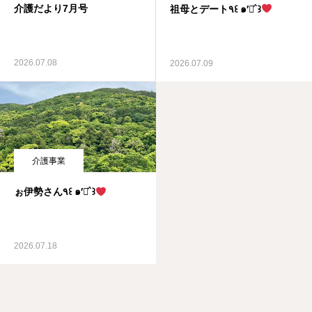
介護だより7月号
祖母とデート٩꒰ ๑′◡͐`꒱
2026.07.08
2026.07.09
介護事業
ぉ伊勢さん٩꒰ ๑′◡͐`꒱
2026.07.18