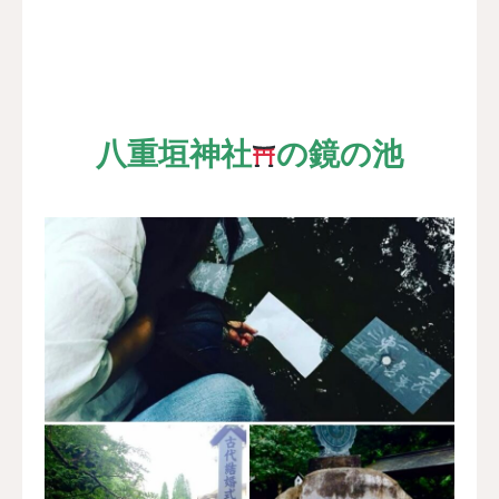
八重垣神社
の鏡の池