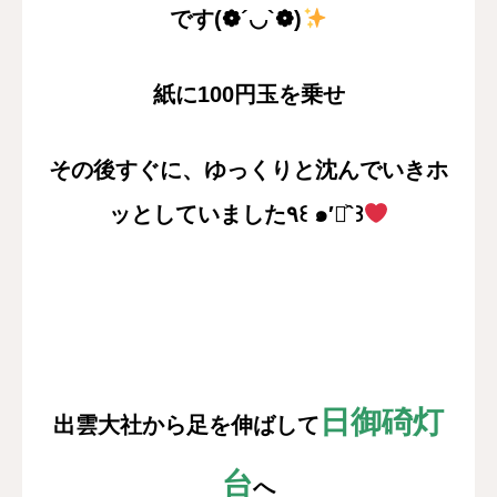
です(❁´◡`❁)
紙に100円玉を乗せ
その後すぐに、ゆっくりと沈んでいきホ
ッとしていました
٩꒰ ๑′◡͐`꒱
日御碕灯
出雲大社から足を伸ばして
台
へ