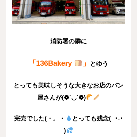
消防署の隣に
「136Bakery
」
とゆう
とっても美味しそうな大きなお店のパン
屋さんが
(❁´◡`❁)
完売でした(・。・
とっても
残念( ･-･
)