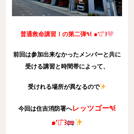
採用情報
お問い合わせ
普通救命講習Ⅰの第二弾٩꒰ ๑′◡͐`꒱
前回は参加出来なかったメンバーと共に
受ける講習と時間帯によって、
受けれる場所が異なるので
レッツゴー٩꒰
今回は住吉消防署へ
๑′◡͐`꒱