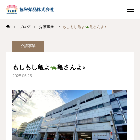
ブログ
介護事業
もしもし亀よ
亀さんよ♪
INSTAGRAM
TIKTOK
介護事業
LINE
もしもし亀よ
亀さんよ♪
HOME
2025.06.25
企業情報
事業案内
ブログ
お知らせ