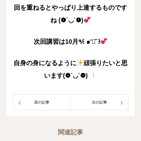
回を重ねるとやっぱり上達するものです
ね
(❁´◡`❁)
次回講習は10月٩꒰ ๑′◡͐`꒱
自身の身になるように
頑張りたいと思
います(❁´◡`❁)
前の記事
次の記事
関連記事