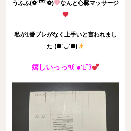
うふふ(❁´罒`❁)
なんと心臓マッサージ
私が1番ブレがなく上手いと言われまし
た
(❁´◡`❁)
嬉しいっっ٩꒰ ๑′◡͐`꒱