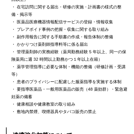
・ 在宅訪問に関する届出・研修の実施・計画書の様式の整
備・掲示等
・ 医薬品医療機器情報配信サービスの登録・情報収集
・ プレアボイド事例の把握・収集に関する取り組み
・ 副作用報告に関する手順書の作成・報告体制の整備
・ かかりつけ薬剤師指導料等に係る届出
・ 管理薬剤師の実務経験（薬局勤務経験 5 年以上、同一の保
険薬局に週 32 時間以上勤務かつ１年以上在籍）
・ 薬学管理指導に必要な体制・機能の整備（研修計画・受講
等）
・ 患者のプライバシーに配慮した服薬指導を実施する体制
・ 要指導医薬品・一般用医薬品の販売（48 薬効群）・緊急避
妊薬の備蓄
・ 健康相談や健康教室の取り組み
・ 敷地内禁煙、喫煙器具やタバコ販売の禁止