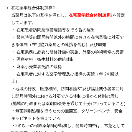
在宅薬学総合体制加算2
当薬局は以下の基準を満たし、
在宅薬学総合体制加算2
を算定
しています。
・ 在宅患者訪問薬剤管理指導を行う旨の届出
・ 緊急時等の開局時間以外の時間における在宅業務に対応で
きる体制（在宅協力薬局との連携を含む）及び周知
・ 在宅業務に必要な研修計画の実施、外部の学術研修の受講
・ 医療材料・衛生材料の供給体制
・ 麻薬小売業者免許の取得
・ 在宅患者に対する薬学管理及び指導の実績（年 24 回以
上）
・地域の行政、医療機関、訪問看護ST及び福祉関係者等に対
し開局時間外における対応できる体制に掛かる体制の周知
(地域の行政または薬剤師会等を通じて十分に行っていること)
・無菌調剤処理を行うための無菌室、クリーンベンチ、安全
キャビネットを備えている
・2名以上の保険薬剤師が勤務し、開局時間中は、常態として