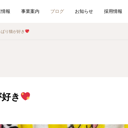
業情報
事業案内
ブログ
お知らせ
採用情報
っぱり猫が好き
お知らせ
社内行事
総務のつぶやき
調剤薬局
薬局
介
作ってみました、７月の
釣り部の活動
2026.07.21
2026.07.01
おすすめレシピ
が好き
食育ポスター7月号
介護だより7月号
コミュニケーションを大
2026.07.25
2026.07.18
局を運営しています
した在宅生活を送れるよ