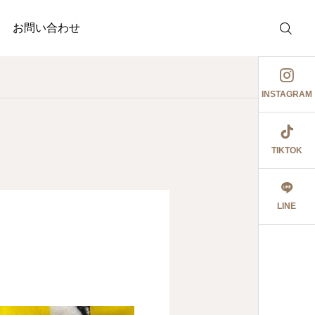
お問い合わせ
INSTAGRAM
TIKTOK
介護事業
調剤薬局
護事業
ぉ伊勢さん٩꒰ ๑′◡͐`꒱
ジャガイモ記録③
LINE
2026.06.08
食育ポスター6月号
切にし 豊かに尊厳ある自立
2026.07.18
2026.07.14
大阪市内に9店舗の調
うに支援いたします