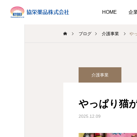
HOME
企
ブログ
介護事業
や
調剤薬局
介護事業
介護事業
業
調剤
キュウリ植えてました
介護だより8月号
2026.08.01
やっぱり猫
介護だより8月号
 豊かに尊厳ある自立
2026.08.05
2026.08.01
大阪市内に9店舗の調剤薬
2025.12.09
支援いたします