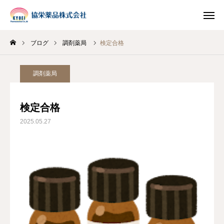
ブログ
調剤薬局
検定合格
INSTAGRAM
TIKTOK
調剤薬局
LINE
検定合格
HOME
2025.05.27
企業情報
事業案内
ブログ
お知らせ