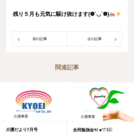
残り５月も元気に駆け抜けます(❁´◡`❁)
前の記事
次の記事
関連記事
介護事業
介護事業
介護だより7月号
合同勉強会٩꒰ ๑′◡͐`꒱