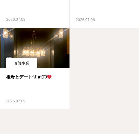
2026.07.08
2026.07.08
介護事業
祖母とデート٩꒰ ๑′◡͐`꒱
2026.07.09