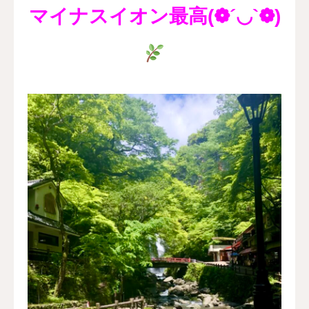
マイナスイオン最高(❁´◡`❁)