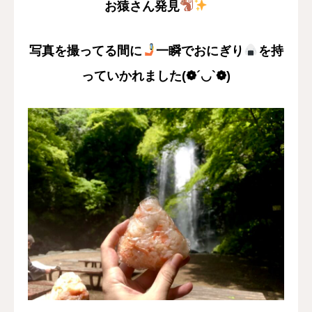
お猿さん発見
写真を撮ってる間に
一瞬でおにぎり
を
持
っていかれました(❁´◡`❁)