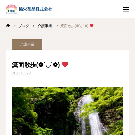
ブログ
介護事業
箕面散歩(❁´◡`❁)
INSTAGRAM
TIKTOK
介護事業
LINE
箕面散歩(❁´◡`❁)
HOME
2025.05.20
企業情報
事業案内
ブログ
お知らせ