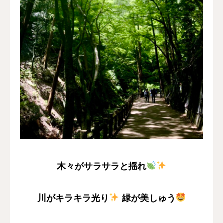
木々がサラサラと揺れ
川がキラキラ光り
緑が美しゅう