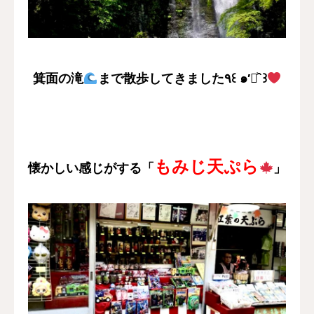
採用情報
お問い合わせ
箕面の滝
まで散歩してきました٩꒰ ๑′◡͐`꒱
もみじ天ぷら
懐かしい感じがする「
」