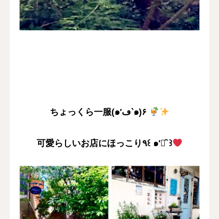
ちょっくら一服(๑′ڡ‵๑)۶
可愛らしいお店にほっこり٩꒰ ๑′◡͐`꒱