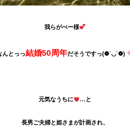
我らがべー様
結婚50周年
なんとっっ
だそうですっ(❁´◡`❁)
元気なうちに
…と
長男ご夫婦と姫さまが計画され、