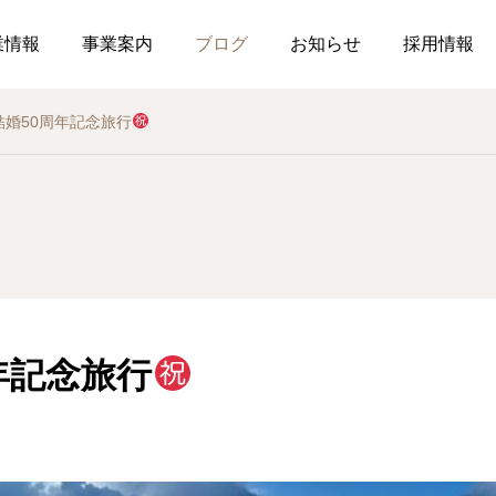
業情報
事業案内
ブログ
お知らせ
採用情報
結婚50周年記念旅行
お知らせ
社内行事
総務のつぶやき
調剤薬局
薬局
介
作ってみました、７月の
釣り部の活動
2026.07.21
2026.07.01
おすすめレシピ
年記念旅行
食育ポスター7月号
介護だより7月号
コミュニケーションを大
2026.07.25
2026.07.18
局を運営しています
した在宅生活を送れるよ