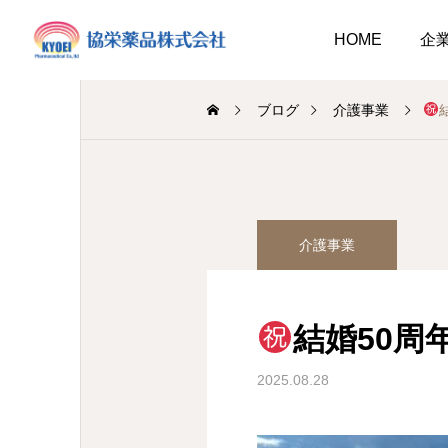
HOME
企
ブログ
介護事業
調剤薬局
介護事業
介護事業
業
調剤
キュウリ植えてました
介護だより8月号
2026.08.01
結婚50周
介護だより8月号
 豊かに尊厳ある自立
2026.08.05
2026.08.01
大阪市内に9店舗の調剤薬
2025.08.28
支援いたします