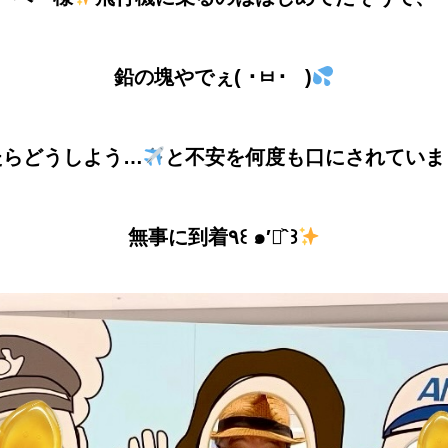
鉛の塊やでぇ( ･ㅂ･ )
たらどうしよう…
と不安を何度も口にされていま
無事に到着٩꒰ ๑′◡͐`꒱