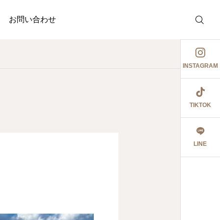
お問い合わせ
INSTAGRAM
TIKTOK
介護事業
調剤薬局
護事業
ぉ伊勢さん٩꒰ ๑′◡͐`꒱
ジャガイモ記録③
LINE
2026.06.08
食育ポスター6月号
切にし 豊かに尊厳ある自立
2026.07.18
2026.07.14
大阪市内に9店舗の調
うに支援いたします