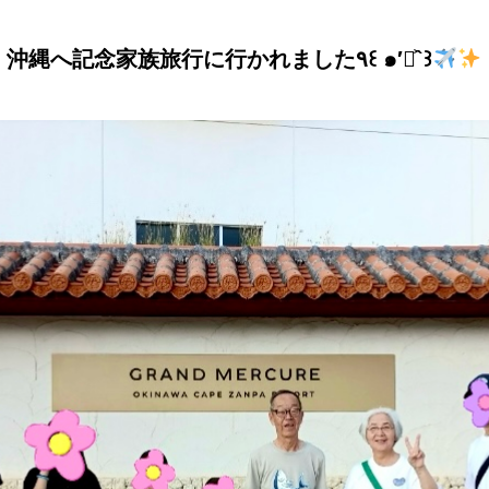
沖縄へ記念家族旅行に行かれました٩꒰ ๑′◡͐`꒱