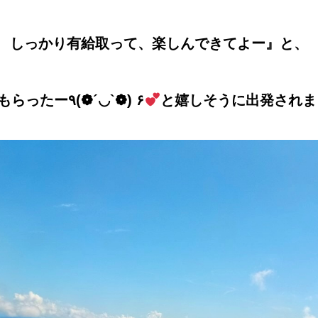
しっかり有給取って、楽しんできてよー』と、
声かけてもらったー٩(❁´◡`❁) ۶
と嬉しそうに出発されま