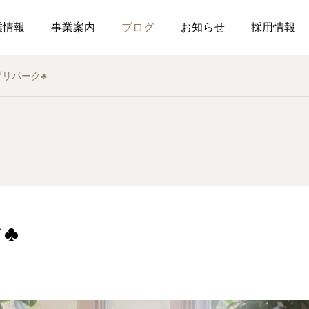
業情報
事業案内
ブログ
お知らせ
採用情報
リパーク♣️
お知らせ
社内行事
総務のつぶやき
調剤薬局
薬局
介
作ってみました、７月の
釣り部の活動
2026.07.21
2026.07.01
おすすめレシピ
️
食育ポスター7月号
介護だより7月号
コミュニケーションを大
2026.07.25
2026.07.18
局を運営しています
した在宅生活を送れるよ