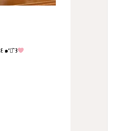
名古屋まで行くのでそのまま行きたかったジブリパークへ٩꒰ ๑′◡͐`꒱