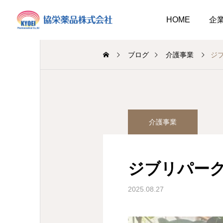
HOME
企
ブログ
介護事業
ジブ
調剤薬局
介護事業
介護事業
業
調剤
キュウリ植えてました
介護だより8月号
2026.08.01
ジブリパーク♣
介護だより8月号
 豊かに尊厳ある自立
2026.08.05
2026.08.01
大阪市内に9店舗の調剤薬
2025.08.27
支援いたします