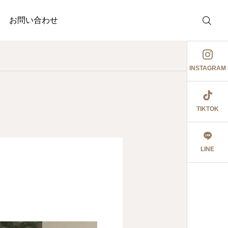
お問い合わせ
INSTAGRAM
TIKTOK
介護事業
調剤薬局
護事業
ぉ伊勢さん٩꒰ ๑′◡͐`꒱
ジャガイモ記録③
LINE
2026.06.08
食育ポスター6月号
切にし 豊かに尊厳ある自立
2026.07.18
2026.07.14
大阪市内に9店舗の調
うに支援いたします