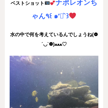
ナポレオンち
ベストショット
ゃん٩꒰ ๑′◡͐`꒱
水の中で何を考えているんでしょうね(❁
´◡`❁)ﻌﻌﻌ♡