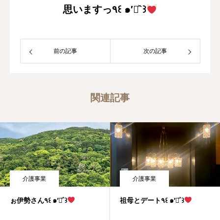
思いますっ٩꒰ ๑′◡͐`꒱
前の記事
次の記事
関連記事
介護事業
介護事業
ぉ伊勢さん٩꒰ ๑′◡͐`꒱
祖母とデート٩꒰ ๑′◡͐`꒱