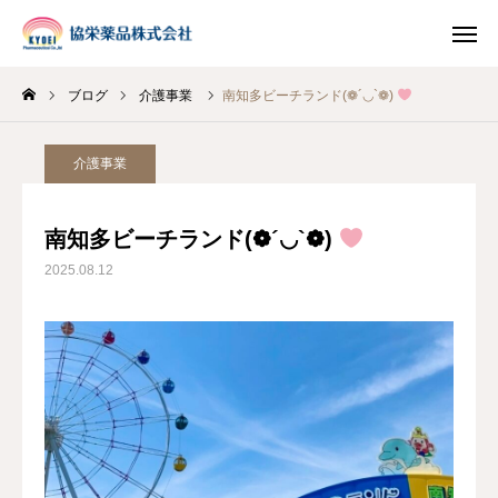
ブログ
介護事業
南知多ビーチランド(❁´◡`❁)
INSTAGRAM
TIKTOK
介護事業
LINE
南知多ビーチランド(❁´◡`❁)
HOME
2025.08.12
企業情報
事業案内
ブログ
お知らせ