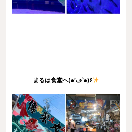
まるは食堂へ(๑′ڡ‵๑)۶