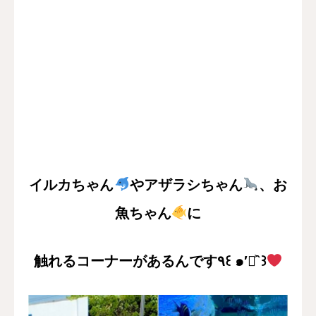
イルカちゃん
やアザラシちゃん
、お
魚ちゃん
に
触れるコーナーがあるんです٩꒰ ๑′◡͐`꒱