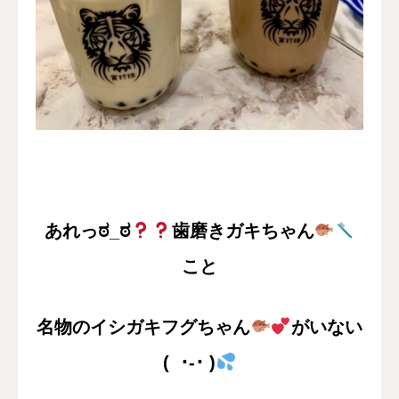
あれっಠ_ಠ
歯磨きガキちゃん
こと
名物のイシガキフグちゃん
がいない
( ･-･ )