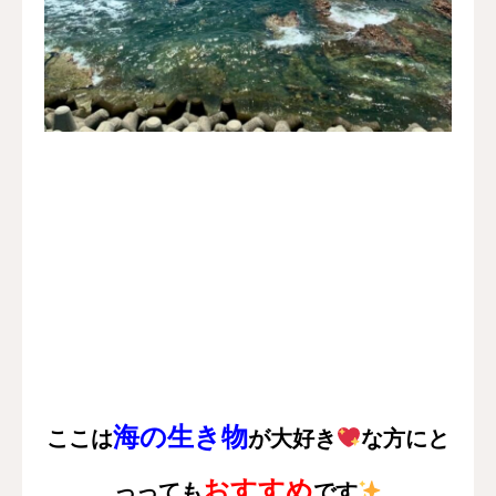
海の生き物
ここは
が
大好き
な
方にと
おすすめ
っっても
です