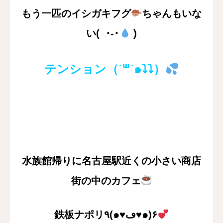
もう一匹のイシガキフグ
ちゃんもいな
い( ･-･
)
テンション
（ˊ꒳​ˋ๑⤵︎⤵︎）
水族館帰りに
名古屋駅近くの小さい商店
街の中のカフェ
鉄板ナポリ٩(๑♥ڡ♥๑)۶