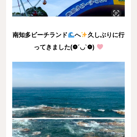
採用情報
お問い合わせ
南知多ビーチランド
へ
久しぶりに行
ってきました(❁´◡`❁)