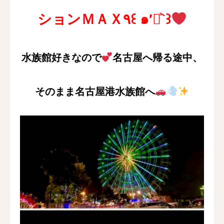
ションＭＡＸ٩꒰ ๑′◡͐`꒱
水族館好きなので
名古屋へ帰る途中、
そのまま名古屋港水族館へ