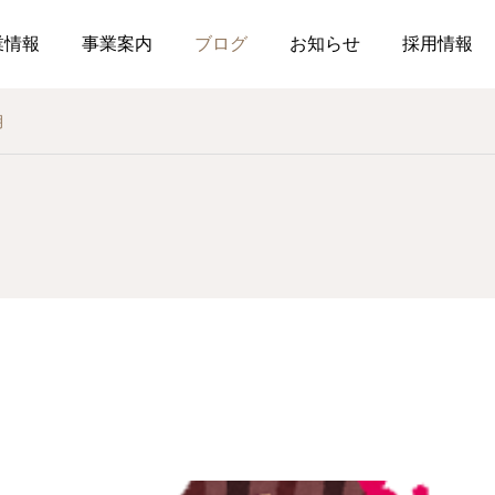
業情報
事業案内
ブログ
お知らせ
採用情報
月
お知らせ
社内行事
調剤薬局
介護事業
薬局
介
釣り部の活動
ぉ伊勢さん٩꒰ ๑′◡͐`꒱
2026.07.21
2026.07.01
食育ポスター7月号
介護だより7月号
コミュニケーションを大
2026.07.18
2026.07.18
局を運営しています
した在宅生活を送れるよ