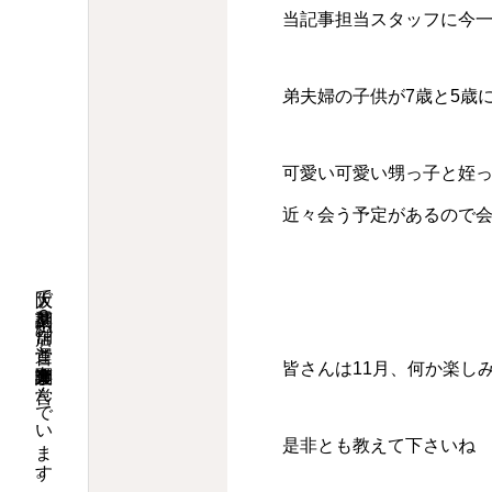
当記事担当スタッフに今
弟夫婦の子供が7歳と5歳
可愛い可愛い甥っ子と姪
近々会う予定があるので
大阪で調剤薬局９店舗の運営と介護関連事業を営んでいます。
皆さんは11月、何か楽し
是非とも教えて下さいね