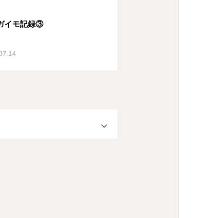
ガイモ記録③
07.14