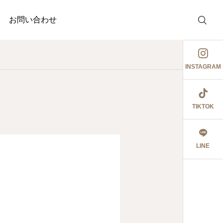
お問い合わせ
INSTAGRAM
TIKTOK
調剤薬局
介護事業
護事業
ジャガイモ記録③
祖母とデート٩꒰ ๑′◡͐`꒱
LINE
2026.06.08
食育ポスター6月号
切にし 豊かに尊厳ある自立
2026.07.14
2026.07.09
大阪市内に9店舗の調
うに支援いたします