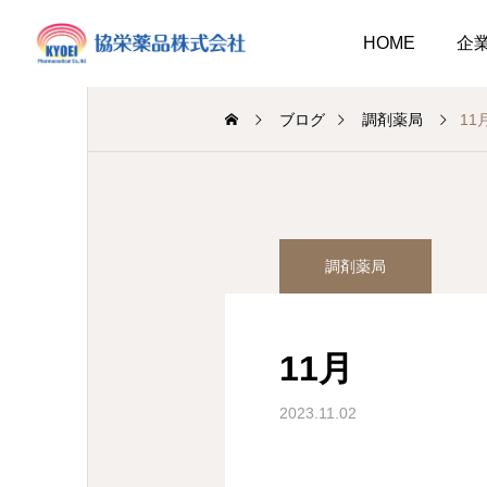
HOME
企
ブログ
調剤薬局
11
介護事業
総務のつぶやき
調剤薬局
業
調剤
介護だより8月号
作ってみました、７月の
2026.08.01
おすすめレシピ
11月
介護だより8月号
 豊かに尊厳ある自立
2026.08.01
2026.07.25
大阪市内に9店舗の調剤薬
2023.11.02
支援いたします