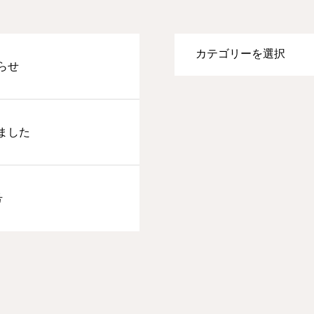
らせ
ました
号