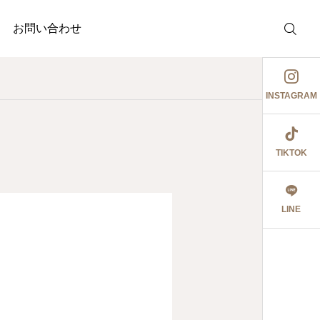
お問い合わせ
INSTAGRAM
TIKTOK
調剤薬局
介護事業
護事業
釣り部の活動
ぉ伊勢さん٩꒰ ๑′◡͐`꒱
LINE
2026.06.08
食育ポスター6月号
切にし 豊かに尊厳ある自立
2026.07.18
2026.07.18
大阪市内に9店舗の調
うに支援いたします