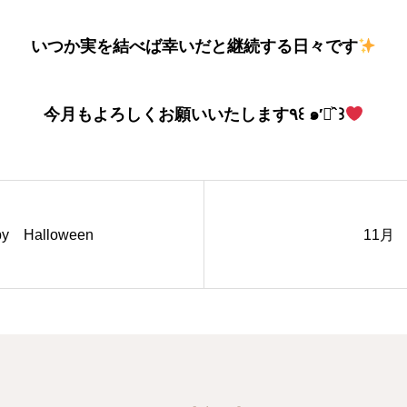
いつか実を結べば幸いだと継続する日々です
今月もよろしくお願いいたします٩꒰ ๑′◡͐`꒱
y Halloween
11月