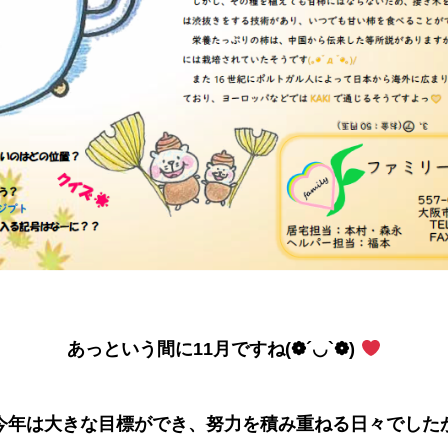
あっという間に11月ですね(❁´◡`❁)
今年は大きな目標ができ、努力を積み重ねる日々でした