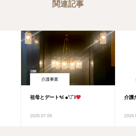
関連記事
介護事業
祖母とデート٩꒰ ๑′◡͐`꒱
介護
2026.07.09
2026.