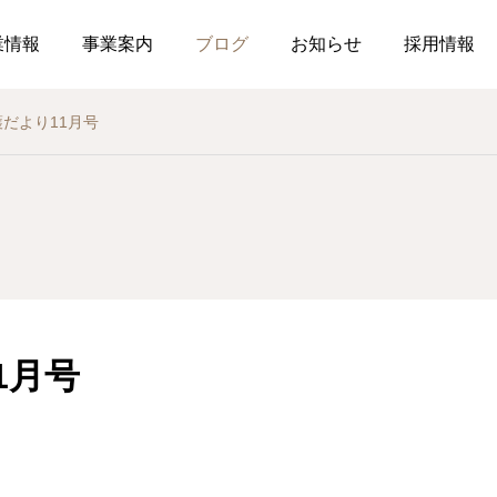
業情報
事業案内
ブログ
お知らせ
採用情報
護だより11月号
お知らせ
社内行事
介護事業
総務のつぶやき
薬局
介
護だより8月号
作ってみました、７月の
2026.07.21
2026.07.01
おすすめレシピ
1月号
食育ポスター7月号
介護だより7月号
コミュニケーションを大
26.08.01
2026.07.25
局を運営しています
した在宅生活を送れるよ