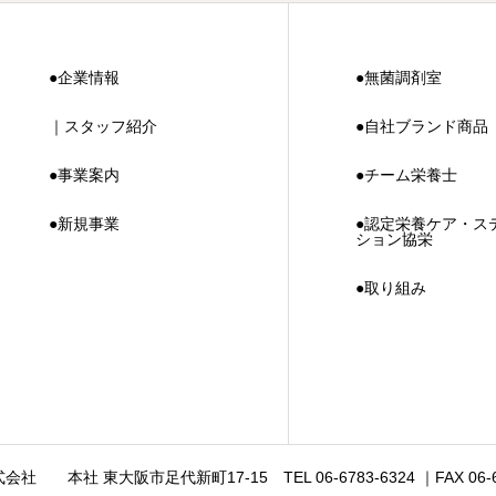
●企業情報
●無菌調剤室
｜スタッフ紹介
●自社ブランド商品
●事業案内
●チーム栄養士
●新規事業
●認定栄養ケア・ス
ション協栄
●取り組み
式会社
本社 東大阪市足代新町17-15
TEL 06-6783-6324 ｜FAX 06-