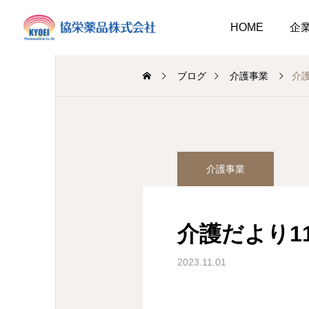
HOME
企
ブログ
介護事業
介
調剤薬局
調剤薬局
介護事業
業
調剤
休みのお知らせ
キュウリ植えてました
介
2026.08.01
介護だより1
介護だより8月号
 豊かに尊厳ある自立
08.07
2026.08.05
20
大阪市内に9店舗の調剤薬
2023.11.01
支援いたします