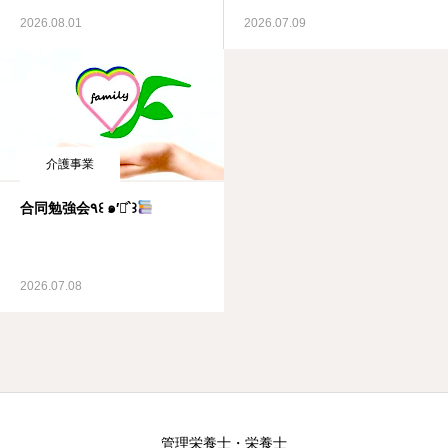
2026.08.01
2026.07.09
介護事業
合同勉強会٩꒰ ๑′◡͐`꒱
2026.07.08
管理栄養士・栄養士