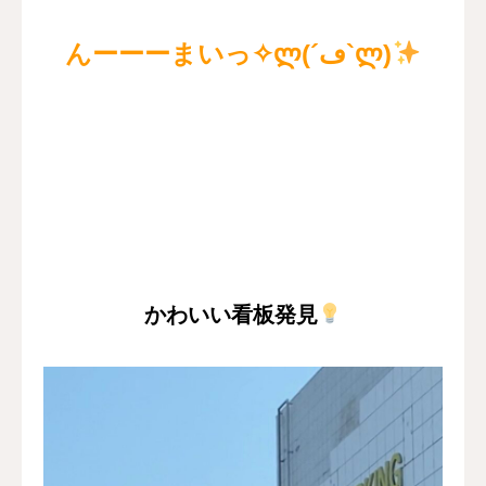
んーーーまいっ✧ლ(´ڡ`ლ)
かわいい看板発見