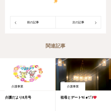
前の記事
次の記事
関連記事
介護事業
介護事業
介護だより8月号
祖母とデート٩꒰ ๑′◡͐`꒱