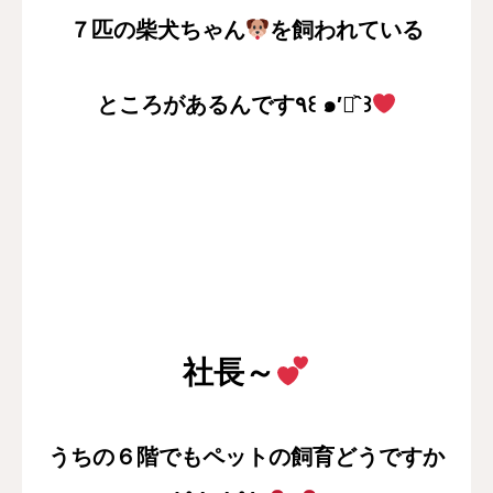
７匹の柴犬ちゃん
を飼われている
ところがあるんです٩꒰ ๑′◡͐`꒱
社長～
うちの６階でもペットの飼育どうですか