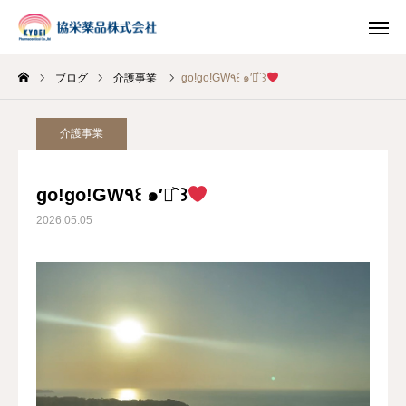
ブログ
介護事業
go!go!GW٩꒰ ๑′◡͐`꒱
INSTAGRAM
TIKTOK
介護事業
LINE
go!go!GW٩꒰ ๑′◡͐`꒱
HOME
2026.05.05
企業情報
事業案内
ブログ
お知らせ