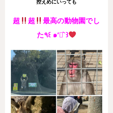
控えめにいっても
超
超
最高の動物園でし
た٩꒰ ๑′◡͐`꒱