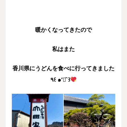
暖かくなってきたので
私はまた
香川県にうどんを食べに行ってきました
٩꒰ ๑′◡͐`꒱