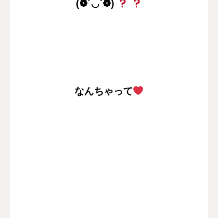
(❁´◡`❁)
なんちゃって