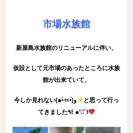
市場水族館
新屋島水族館のリニューアルに伴い、
仮設として元市場のあったところに
水族
館が出来ていて、
今しか見れない(๑•̀ㅂ•́)و
と思って行っ
てきました٩꒰ ๑′◡͐`꒱