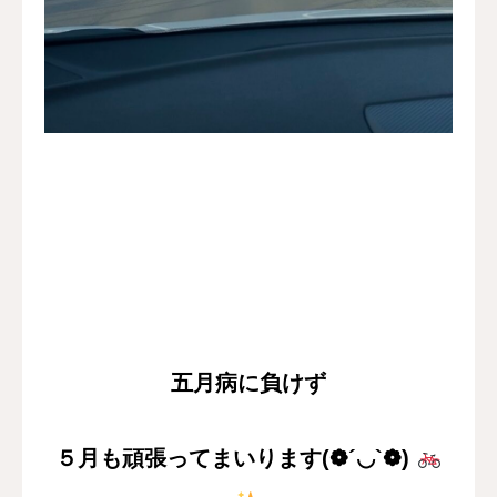
五月病に負けず
５月も頑張ってまいります(❁´◡`❁)