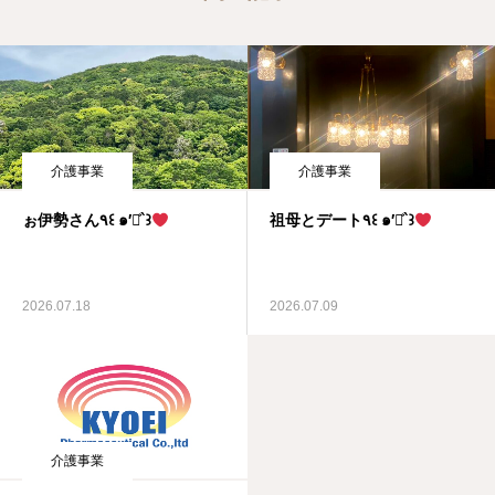
介護事業
介護事業
ぉ伊勢さん٩꒰ ๑′◡͐`꒱
祖母とデート٩꒰ ๑′◡͐`꒱
2026.07.18
2026.07.09
介護事業