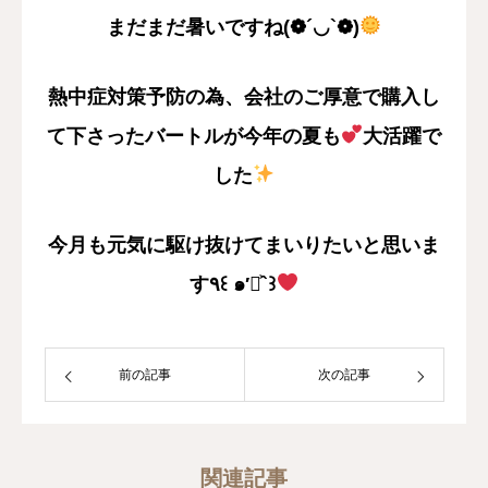
まだまだ暑いですね(❁´◡`❁)
熱中症対策予防の為、会社のご厚意で購入し
て下さったバートルが今年の夏も
大活躍で
した
今月も元気に駆け抜けてまいりたいと思いま
す٩꒰ ๑′◡͐`꒱
前の記事
次の記事
関連記事