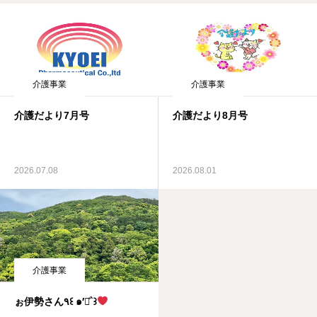
介護事業
介護事業
介護だより7月号
介護だより8月号
2026.07.08
2026.08.01
介護事業
ぉ伊勢さん٩꒰ ๑′◡͐`꒱