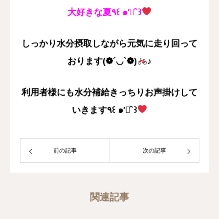
大好きな夏
٩꒰ ๑′◡͐`꒱
しっかり水分摂取しながら元気に走り回って
おります(❁´◡`❁)
♪
利用者様にも水分補給きっちりお声掛けして
いきます٩꒰ ๑′◡͐`꒱
前の記事
次の記事
関連記事