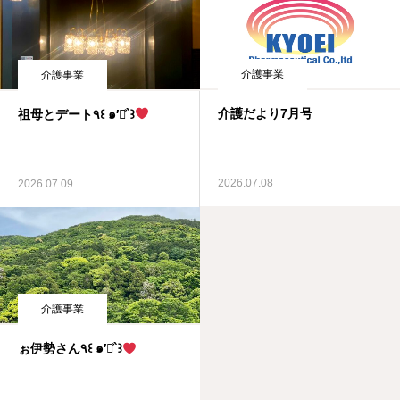
介護事業
介護事業
介護だより7月号
祖母とデート٩꒰ ๑′◡͐`꒱
2026.07.08
2026.07.09
介護事業
ぉ伊勢さん٩꒰ ๑′◡͐`꒱