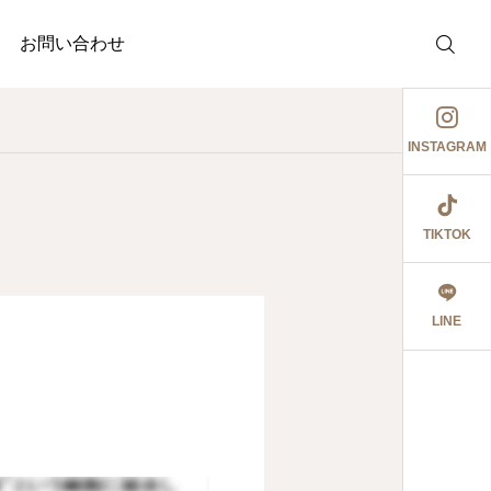
お問い合わせ
INSTAGRAM
TIKTOK
介護事業
調剤薬局
護事業
ぉ伊勢さん٩꒰ ๑′◡͐`꒱
ジャガイモ記録③
LINE
2026.06.08
食育ポスター6月号
切にし 豊かに尊厳ある自立
2026.07.18
2026.07.14
大阪市内に9店舗の調
うに支援いたします