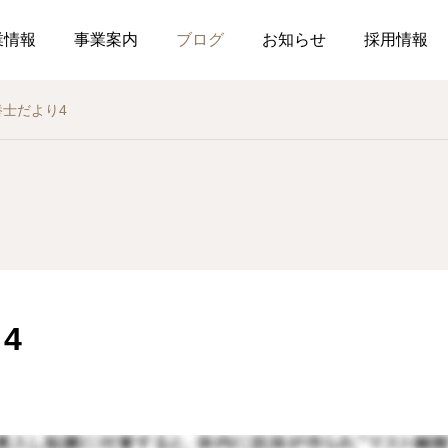
業情報
事業案内
ブログ
お知らせ
採用情報
養士だより4
お知らせ
社内行事
総務のつぶやき
調剤薬局
薬局
介
作ってみました、７月の
釣り部の活動
2026.07.21
2026.07.01
おすすめレシピ
4
食育ポスター7月号
介護だより7月号
コミュニケーションを大
2026.07.25
2026.07.18
局を運営しています
した在宅生活を送れるよ