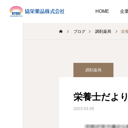
HOME
企
ブログ
調剤薬局
栄
調剤薬局
介護事業
調剤薬局
業
調剤
キュウリ植えてました
介護だより8月号
2026.08.01
栄養士だより
介護だより8月号
 豊かに尊厳ある自立
2026.08.05
2026.08.01
大阪市内に9店舗の調剤薬
2023.03.09
支援いたします