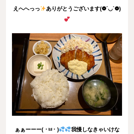
えへへっっ
ありがとうございます(❁´◡`❁)
ぁぁーーー( ･ㅂ･ )
我慢しなきゃいけな