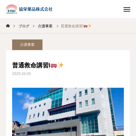
ブログ
介護事業
普通救命講習I
INSTAGRAM
TIKTOK
介護事業
LINE
普通救命講習I
HOME
2025.04.05
企業情報
事業案内
ブログ
お知らせ