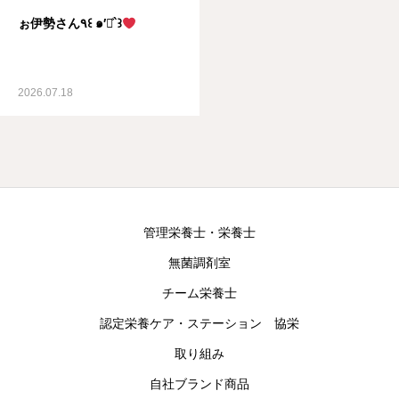
ぉ伊勢さん٩꒰ ๑′◡͐`꒱
2026.07.18
管理栄養士・栄養士
無菌調剤室
チーム栄養士
認定栄養ケア・ステーション 協栄
取り組み
自社ブランド商品