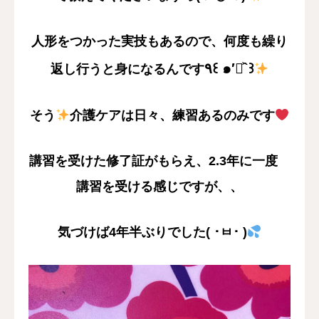
人形をつかった実技もあるので、何度も繰り
٩꒰ ๑′◡͐`꒱
返し行うと身になるんです
そう
介護ケアは日々、
練習あるのみです
講習を受けた修了証がもらえ、2.3年に一度
講習を受ける感じですが、、
気づけば4年半ぶりでした( ･ㅂ･ )