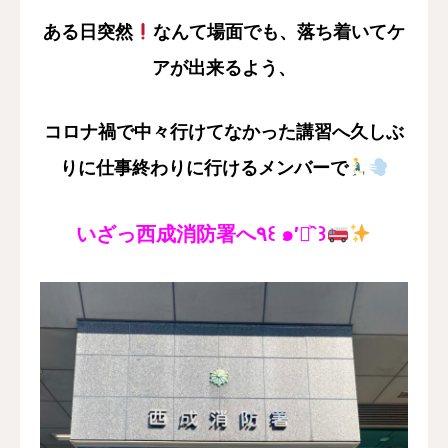
ある日突然
なんて場面でも、落ち着いてケ
アが出来るよう、
コロナ禍で中々行けてなかった講習へ
久しぶ
りに仕事終わりに行けるメンバーで
いざっ西成消防署へ٩꒰ ๑′◡͐`꒱