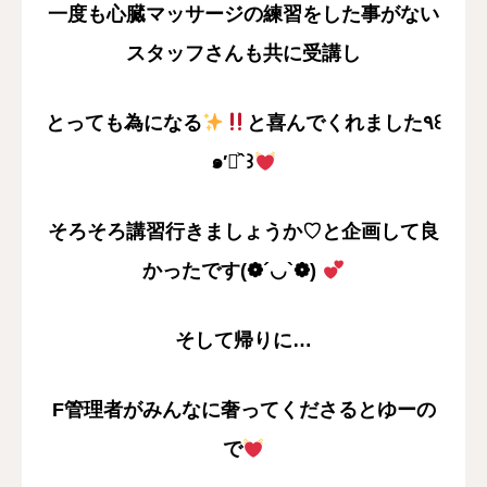
一度も心臓マッサージの練習をした事がない
スタッフさんも共に受講し
とっても為になる
と喜んでくれました٩꒰
๑′◡͐`꒱
そろそろ講習行きましょうか♡と企画して良
かったです(❁´◡`❁)
そして帰りに…
F管理者がみんなに奢ってくださるとゆーの
で