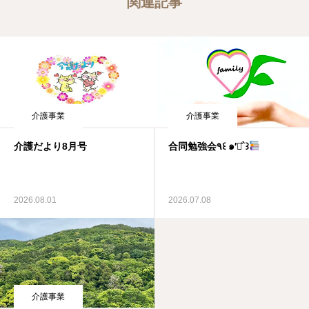
関連記事
介護事業
介護事業
介護だより8月号
合同勉強会٩꒰ ๑′◡͐`꒱
2026.08.01
2026.07.08
介護事業