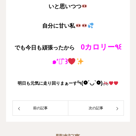
いと思いつつ
自分に甘い私
0カロリー٩꒰
でも今日も頑張ったから
๑′◡͐`꒱
(❁´◡`❁)
明日も元気に走り回りまぁーす⁽⁽٩
前の記事
次の記事