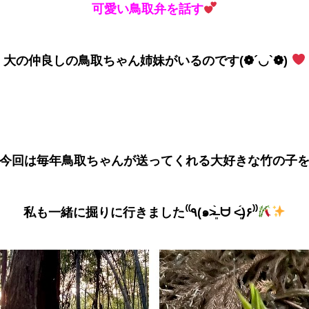
可愛い鳥取弁を話す
大の仲良しの鳥取ちゃん姉妹がいるのです(❁´◡`❁)
今回は
毎年鳥取ちゃんが送ってくれる
大好きな竹の子
私も一緒に掘りに行きました⁽⁽٩(๑˃̶͈̀ ᗨ ˂̶͈́)۶⁾⁾