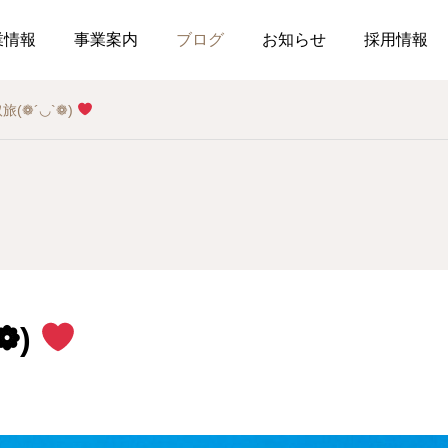
業情報
事業案内
ブログ
お知らせ
採用情報
旅(❁´◡`❁)
お知らせ
社内行事
総務のつぶやき
調剤薬局
薬局
介
作ってみました、７月の
釣り部の活動
2026.07.21
2026.07.01
おすすめレシピ
❁)
食育ポスター7月号
介護だより7月号
コミュニケーションを大
2026.07.25
2026.07.18
局を運営しています
した在宅生活を送れるよ