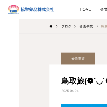
HOME
企
ブログ
介護事業
鳥取
調剤薬局
介護事業
介護事業
業
調剤
キュウリ植えてました
介護だより8月号
2026.08.01
鳥取旅(❁´◡`
介護だより8月号
 豊かに尊厳ある自立
2026.08.05
2026.08.01
大阪市内に9店舗の調剤薬
2025.04.24
支援いたします