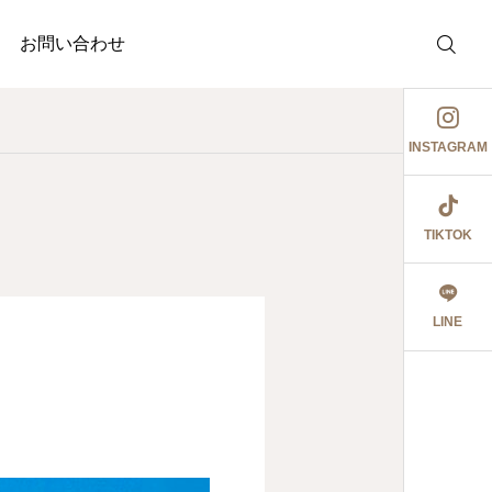
お問い合わせ
INSTAGRAM
TIKTOK
介護事業
調剤薬局
護事業
ぉ伊勢さん٩꒰ ๑′◡͐`꒱
ジャガイモ記録③
LINE
2026.06.08
食育ポスター6月号
切にし 豊かに尊厳ある自立
2026.07.18
2026.07.14
大阪市内に9店舗の調
うに支援いたします