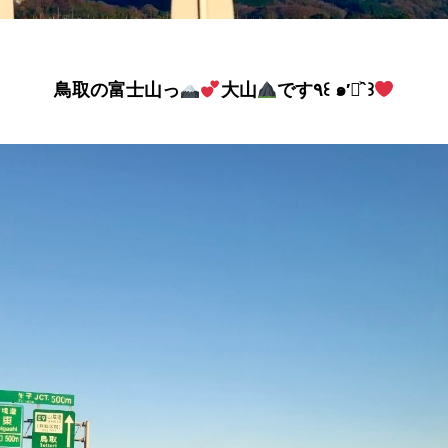
鳥取の富士山っ
大山
です٩꒰ ๑′◡͐`꒱