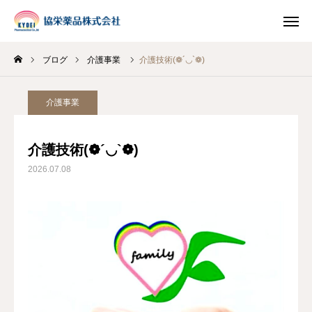
ブログ
介護事業
介護技術(❁´◡`❁)
INSTAGRAM
TIKTOK
介護事業
LINE
介護技術(❁´◡`❁)
HOME
2026.07.08
企業情報
事業案内
ブログ
お知らせ