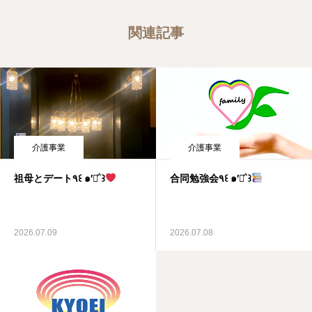
関連記事
介護事業
介護事業
祖母とデート٩꒰ ๑′◡͐`꒱
合同勉強会٩꒰ ๑′◡͐`꒱
2026.07.09
2026.07.08