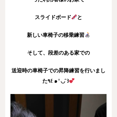
スライドボード
と
新しい車椅子の移乗練習
そして、
段差のある家での
送迎時の車椅子での昇降練習を
行いまし
た
꒰
๑
◡
`
꒱
٩
′