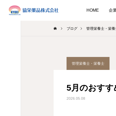
HOME
企
ブログ
管理栄養士・栄養
調剤薬局
介護事業
管理栄養士・栄養士
業
調剤
らせ
キュウリ植えてました
介護だより8月
2026.08.01
5月のおすす
介護だより8月号
 豊かに尊厳ある自立
2026.08.05
2026.08.01
大阪市内に9店舗の調剤薬
2026.05.08
支援いたします