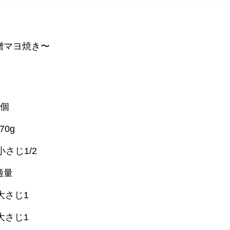
噌マヨ焼き〜
個
0g
さじ1/2
適量
じ1
さじ1