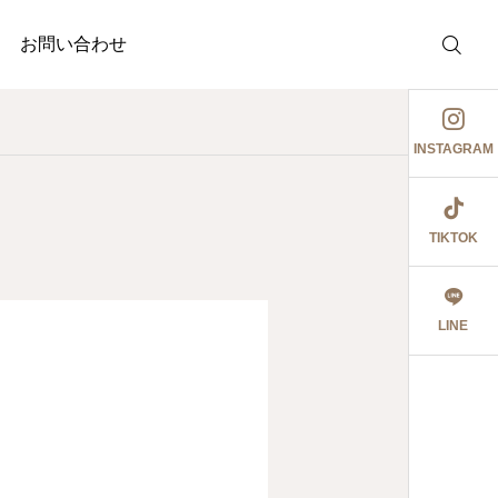
お問い合わせ
INSTAGRAM
TIKTOK
介護事業
調剤
護事業
動
ぉ伊勢さん٩꒰ ๑′◡͐`꒱
ジャガイ
LINE
2026.06.08
食育ポスター6月号
切にし 豊かに尊厳ある自立
2026.07.18
2026.07.1
大阪市内に9店舗の調
うに支援いたします