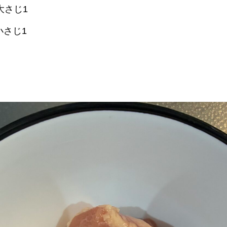
さじ1
さじ1
。