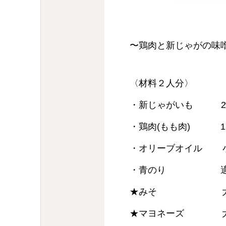
〜鶏肉と新じゃがの味
〈材料２人分〉
・新じゃがいも 2
・鶏肉(もも肉) 17
・オリーブオイル 小
・青のり
★みそ 大さ
★マヨネーズ 大