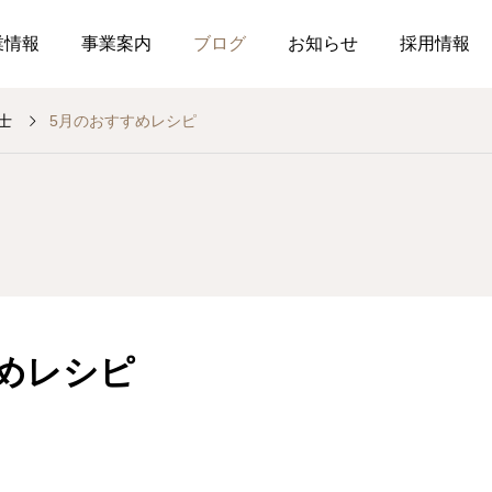
業情報
事業案内
ブログ
お知らせ
採用情報
士
5月のおすすめレシピ
お知らせ
社内行事
総務のつぶやき
調剤薬局
薬局
介
号
作ってみました、７月の
釣り部の活
2026.07.21
2026.07.01
おすすめレシピ
めレシピ
食育ポスター7月号
介護だより7月号
コミュニケーションを大
2026.07.25
2026.07.18
局を運営しています
した在宅生活を送れるよ