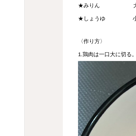
★みりん 大
★しょうゆ 小
〈作り方〉
1.鶏肉は一口大に切る