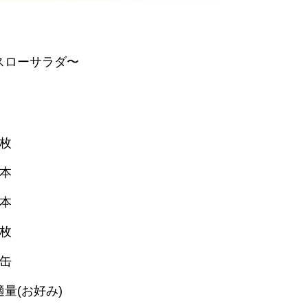
スローサラダ〜
枚
本
本
枚
缶
(お好み)