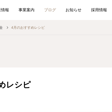
業情報
事業案内
ブログ
お知らせ
採用情報
士
4月のおすすめレシピ
お知らせ
社内行事
総務のつぶやき
調剤薬局
薬局
介
作ってみました、７月の
釣り部の活動
2026.07.21
2026.07.01
おすすめレシピ
めレシピ
食育ポスター7月号
介護だより7月号
コミュニケーションを大
2026.07.25
2026.07.18
局を運営しています
した在宅生活を送れるよ