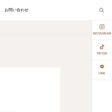
お問い合わせ
INSTAGRAM
TIKTOK
介護事業
調剤薬局
護事業
ぉ伊勢さん٩꒰ ๑′◡͐`꒱
ジャガイモ記録③
LINE
2026.06.08
食育ポスター6月号
切にし 豊かに尊厳ある自立
2026.07.18
2026.07.14
大阪市内に9店舗の調
うに支援いたします