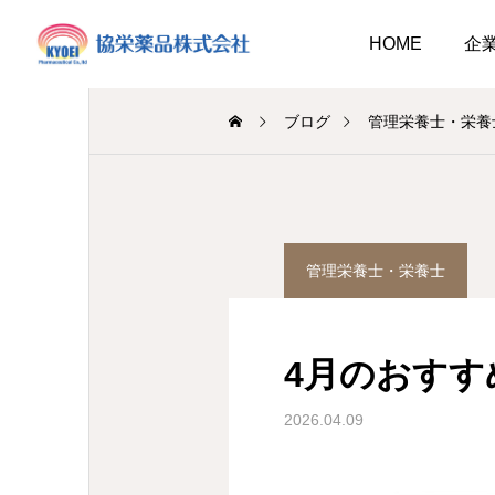
HOME
企
ブログ
管理栄養士・栄養
調剤薬局
介護事業
管理栄養士・栄養士
業
調剤
キュウリ植えてました
介護だより8月号
2026.08.01
4月のおすす
介護だより8月号
 豊かに尊厳ある自立
2026.08.05
2026.08.01
大阪市内に9店舗の調剤薬
2026.04.09
支援いたします
…