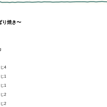
ぱり焼き〜
g
じ4
じ1
1
じ2
じ2