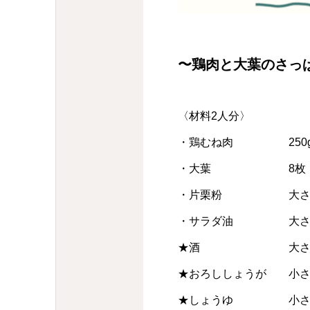
〜鶏肉と大葉のさっ
〈材料2人分〉
・鶏むね肉 250
・大葉 8枚
・片栗粉 大さ
・サラダ油 大さ
★酒 大さじ
★おろししょうが 小さ
★しょうゆ 小さ