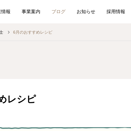
業情報
事業案内
ブログ
お知らせ
採用情報
士
6月のおすすめレシピ
お知らせ
社内行事
総務のつぶやき
調剤薬局
薬局
介
作ってみました、７月の
釣り部の活動
2026.07.21
2026.07.01
おすすめレシピ
めレシピ
食育ポスター7月号
介護だより7月号
コミュニケーションを大
2026.07.25
2026.07.18
局を運営しています
した在宅生活を送れるよ