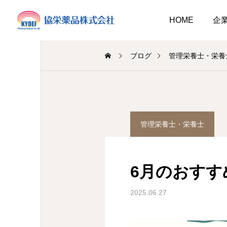
HOME
企
ブログ
管理栄養士・栄養
調剤薬局
介護事業
管理栄養士・栄養士
業
調剤
キュウリ植えてました
介護だより8月号
2026.08.01
6月のおすす
介護だより8月号
 豊かに尊厳ある自立
2026.08.05
2026.08.01
大阪市内に9店舗の調剤薬
2025.06.27
支援いたします
…