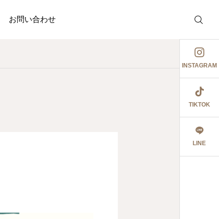
お問い合わせ
INSTAGRAM
TIKTOK
介護事業
調剤薬局
護事業
ぉ伊勢さん٩꒰ ๑′◡͐`꒱
ジャガイモ記録③
LINE
2026.06.08
食育ポスター6月号
切にし 豊かに尊厳ある自立
2026.07.18
2026.07.14
大阪市内に9店舗の調
うに支援いたします