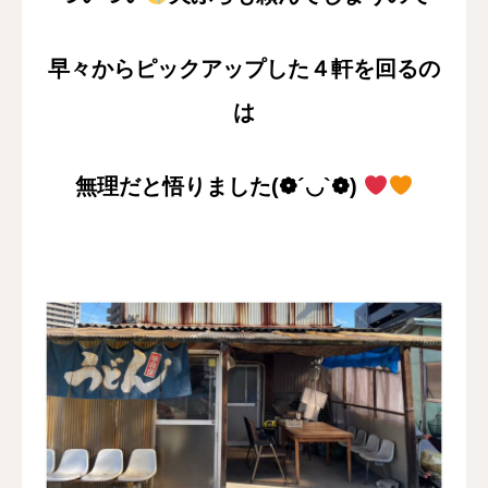
早々からピックアップした４軒を回るの
は
無理だと悟りました(❁´◡`❁)