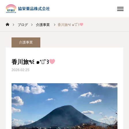
ブログ
介護事業
香川旅٩꒰ ๑′◡͐`꒱
INSTAGRAM
TIKTOK
介護事業
LINE
香川旅٩꒰ ๑′◡͐`꒱
HOME
2026.02.25
企業情報
事業案内
ブログ
お知らせ