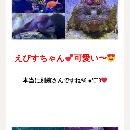
えびすちゃん
可愛い〜
本当に別嬪さんですね٩꒰ ๑′◡͐`꒱