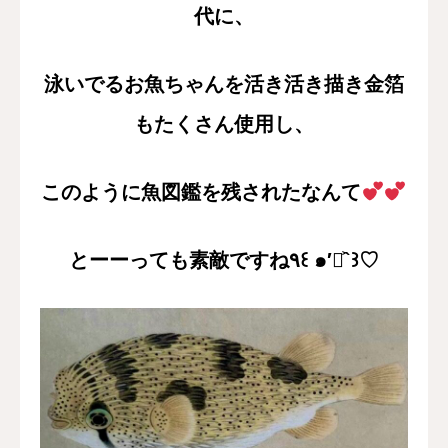
代に、
泳いでるお魚ちゃんを活き活き描き金箔
もたくさん使用し、
このように魚図鑑を残されたなんて
とーーっても素敵ですね٩꒰ ๑′◡͐`꒱♡