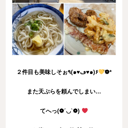
２件目も美味しそぉ٩(๑♥ڡ♥๑)۶
̈❁*
また天ぷらを頼んでしまい…
てへっ(❁´◡`❁)