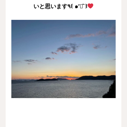
いと思います٩꒰ ๑′◡͐`꒱