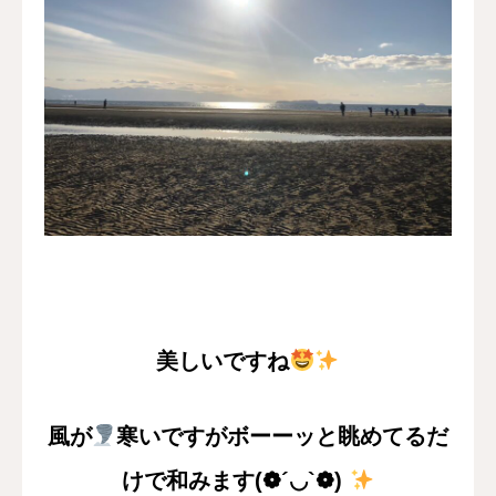
美しいですね
風が
寒いですがボーーッと眺めてるだ
けで和みます(❁´◡`❁)