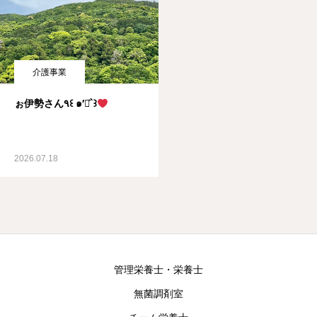
介護事業
ぉ伊勢さん٩꒰ ๑′◡͐`꒱
2026.07.18
管理栄養士・栄養士
無菌調剤室