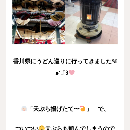
香川県にうどん巡りに行ってきました٩꒰
๑′◡͐`꒱
「天ぷら揚げたて〜
」 で、
ついつい
天ぷらも頼んでしまうので