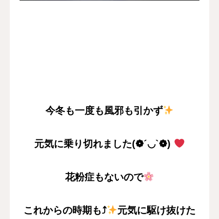
今冬も一度も風邪も引かず
元気に乗り切れました(❁´◡`❁)
花粉症もないので
これからの時期も⤴
元気に駆け抜けた