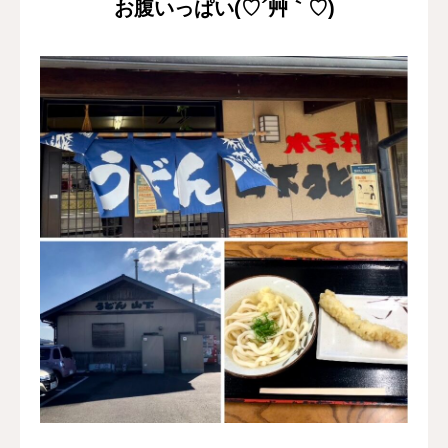
お腹いっぱい(♡´艸｀♡)