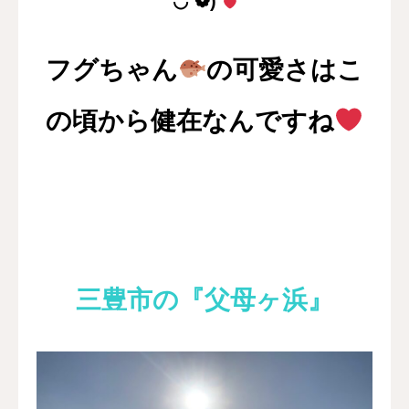
´◡`❁)
フグちゃん
の可愛さはこ
の頃から健在なんですね
三豊市の『父母ヶ浜』