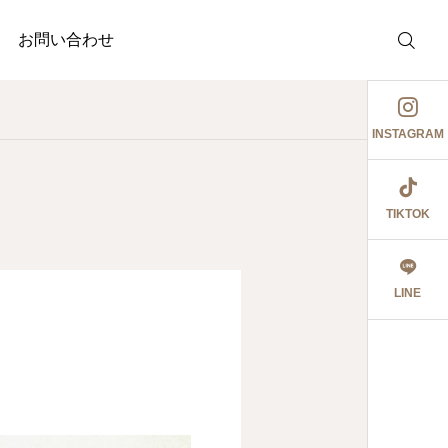
お問い合わせ
INSTAGRAM
TIKTOK
介護事業
調剤薬局
護事業
ぉ伊勢さん٩꒰ ๑′◡͐`꒱
ジャガイモ記録③
LINE
2026.06.08
食育ポスター6月号
切にし 豊かに尊厳ある自立
2026.07.18
2026.07.14
大阪市内に9店舗の調
うに支援いたします