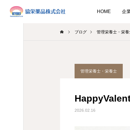
HOME
企
ブログ
管理栄養士・栄養
調剤薬局
介護事業
管理栄養士・栄養士
業
調剤
キュウリ植えてました
介護だより8月号
2026.08.01
HappyValen
介護だより8月号
 豊かに尊厳ある自立
2026.08.05
2026.08.01
大阪市内に9店舗の調剤薬
2026.02.16
支援いたします