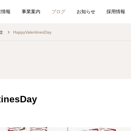
業情報
事業案内
ブログ
お知らせ
採用情報
士
HappyValentinesDay
お知らせ
社内行事
総務のつぶやき
調剤薬局
薬局
介
作ってみました、７月の
釣り部の活動
2026.07.21
2026.07.01
おすすめレシピ
tinesDay
食育ポスター7月号
介護だより7月号
コミュニケーションを大
2026.07.25
2026.07.18
局を運営しています
した在宅生活を送れるよ