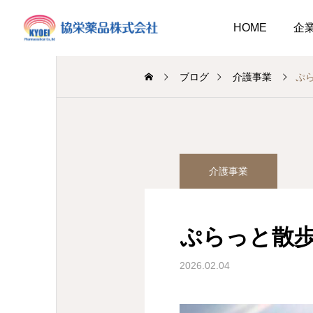
HOME
企
ブログ
介護事業
調剤薬局
介護事業
介護事業
業
調剤
キュウリ植えてました
介護だより8月号
2026.08.01
介護だより8月号
 豊かに尊厳ある自立
2026.08.05
2026.08.01
大阪市内に9店舗の調剤薬
2026.02.04
支援いたします