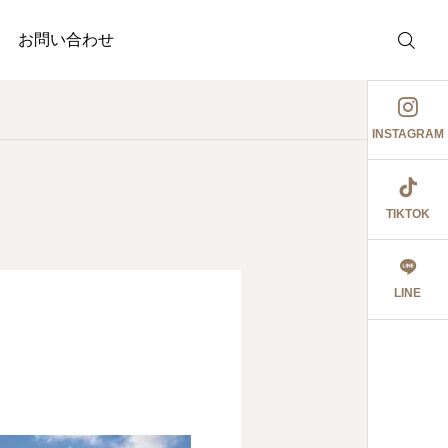
お問い合わせ
INSTAGRAM
TIKTOK
介護事業
調剤薬局
護事業
ぉ伊勢さん٩꒰ ๑′◡͐`꒱
ジャガイモ記録③
LINE
2026.06.08
食育ポスター6月号
切にし 豊かに尊厳ある自立
2026.07.18
2026.07.14
大阪市内に9店舗の調
うに支援いたします