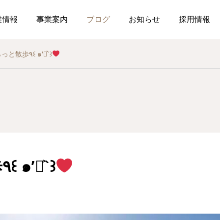
業情報
事業案内
ブログ
お知らせ
採用情報
ぷらっと散歩٩꒰ ๑′◡͐`꒱
お知らせ
社内行事
総務のつぶやき
調剤薬局
薬局
介
作ってみました、７月の
釣り部の活動
2026.07.21
2026.07.01
おすすめレシピ
ぷらっと散歩٩꒰ ๑′◡͐`꒱
食育ポスター7月号
介護だより7月号
コミュニケーションを大
2026.07.25
2026.07.18
局を運営しています
した在宅生活を送れるよ