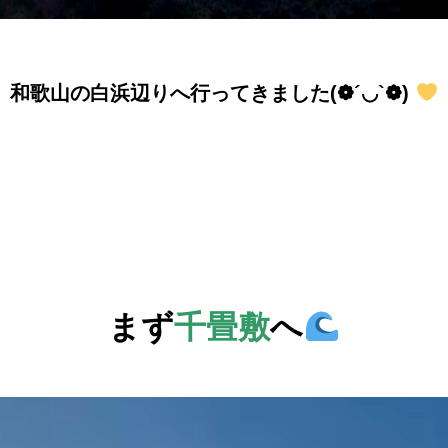
和歌山の白浜辺りへ行ってきました(❁´◡`❁)
まず
千畳敷
へ