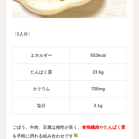
〈1人分〉
エネルギー
552kcal
たんぱく質
23.6g
カリウム
700mg
塩分
3.1g
ごぼう、牛肉、豆腐は相性が良く、
食物繊維
や
たんぱく質
を手軽に摂れる組み合わせです