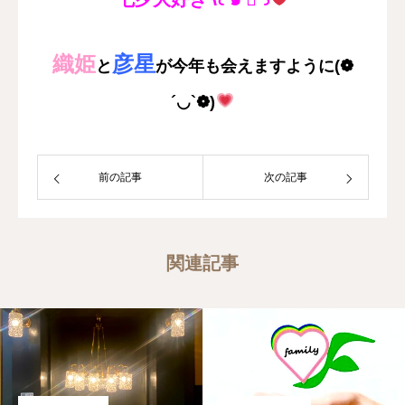
織姫
彦星
と
が今年も会えますように(❁
´◡`❁)
前の記事
次の記事
関連記事