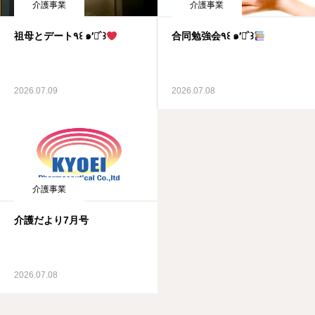
介護事業
介護事業
祖母とデート٩꒰ ๑′◡͐`꒱
合同勉強会٩꒰ ๑′◡͐`꒱
2026.07.09
2026.07.08
介護事業
介護だより7月号
2026.07.08