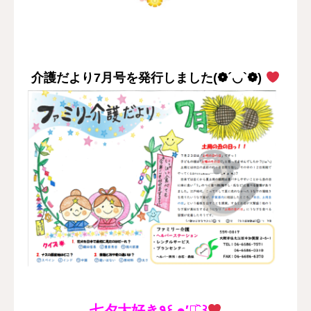
採用情報
お問い合わせ
介護だより7月号を発行しました(❁´◡`❁)
七夕大好き٩꒰ ๑′◡͐`꒱