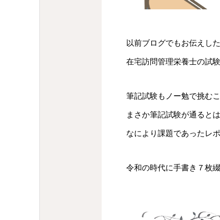
以前ブログでもお伝えし
在宅訪問管理栄養士の試
筆記試験もノー勉で挑む
まさか筆記試験が通ると
なにより課題であったレ
令和の時代に手書き７枚