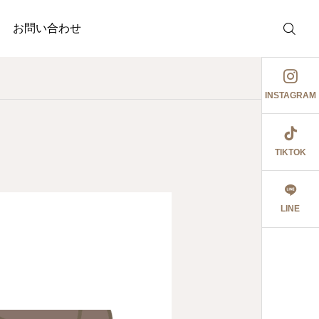
お問い合わせ
INSTAGRAM
TIKTOK
調剤薬局
介護事業
護事業
釣り部の活動
ぉ伊勢さん٩꒰ ๑′◡͐`꒱
LINE
2026.06.08
食育ポスター6月号
切にし 豊かに尊厳ある自立
2026.07.18
2026.07.18
大阪市内に9店舗の調
うに支援いたします