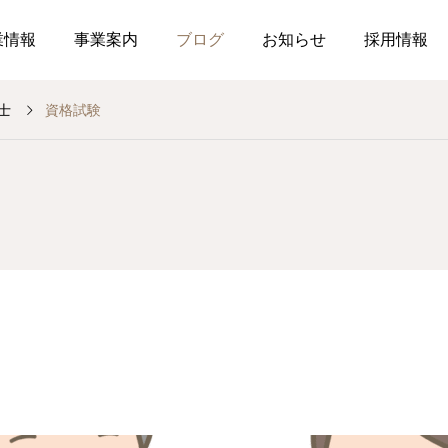
業情報
事業案内
ブログ
お知らせ
採用情報
士
資格試験
お知らせ
社内行事
介護事業
総務のつぶやき
薬局
介
介護だより8月号
作ってみました、７月の
2026.07.21
2026.07.01
おすすめレシピ
食育ポスター7月号
介護だより7月号
コミュニケーションを大
2026.08.01
2026.07.25
局を運営しています
した在宅生活を送れるよ