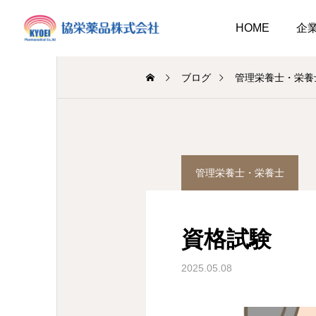
HOME
企
ブログ
管理栄養士・栄養
調剤薬局
調剤薬局
管理栄養士・栄養士
業
調剤
お盆休みのお知らせ
キュウリ植えてました
2026.08.01
資格試験
介護だより8月号
 豊かに尊厳ある自立
2026.08.07
2026.08.05
大阪市内に9店舗の調剤薬
2025.05.08
支援いたします